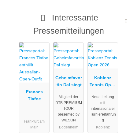
Interessante
Pressemitteilungen
Geheimfavor
Koblenz
itin Dal siegt
Tennis Open
Frances
2026
Mitglied der
Neue Leitung
Tiafoe
DTB PREMIIUM
mit
enthüllt
TOUR
internationaler
Australian-
presented by
Turniererfahrun
Open-Outfit
WILSON
g
Frankfurt am
Main
Bodenheim
Koblenz