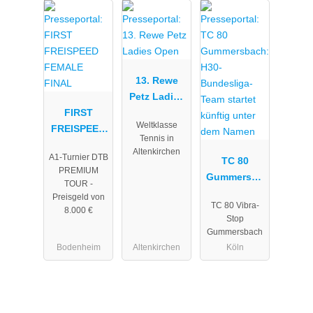
13. Rewe
Petz Ladies
FIRST
Open
Weltklasse
FREISPEED
Tennis in
FEMALE
Altenkirchen
A1-Turnier DTB
FINAL
TC 80
PREMIUM
Gummersba
TOUR -
ch: H30-
Preisgeld von
TC 80 Vibra-
Bundesliga-
8.000 €
Stop
Team startet
Gummersbach
künftig
Bodenheim
Altenkirchen
Köln
unter dem
Namen