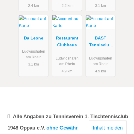
2.4 km
2.2 km
3.1 km
Tennis
Da Leone
Restaurant
BASF
Clubhaus
Tennisclub
e.V.
Ludwigshafen
am Rhein
Ludwigshafen
Ludwigshafen
am Rhein
am Rhein
3.1 km
4.9 km
4.9 km
Alle Angaben zu
Tennisverein 1. Tischtennisclub
1948 Oppau e.V.
ohne Gewähr
Inhalt melden