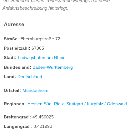
Der Betreiber dieses Tennisverein-Eintrags hat keine
Anfahrtsbeschreibung hinterlegt.
Adresse
Straße:
Ebernburgstraße 72
Postleitzahl:
67065
Stadt:
Ludwigshafen am Rhein
Bundesland:
Baden-Württemberg
Land:
Deutschland
Ortsteil:
Mundenheim
Regionen:
Hessen Süd
Pfalz
Stuttgart / Kurpfalz / Odenwald ...
Breitengrad
:
49.456025
Längengrad
:
8.421990