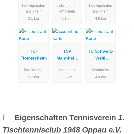
Ludwigshaf
Ludwigshafen
Ludwigshafen
Ludwigshafen
en am Rhein
am Rhein
am Rhein
am Rhein
e. V.
3.1 km
3.1 km
4.9 km
TC-
TSV
TC Schwarz-
Flomersheim
Mannheim
Weiß
von 1846
Neckarau
Frankenthal
Mannheim
Mannheim
e.V. Tennis
e.V.
9.2 km
6.3 km
4.4 km
Eigenschaften Tennisverein
1.
Tischtennisclub 1948 Oppau e.V.