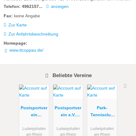
Telefon:
4962157...
anzeigen
Fax:
keine Angabe
Zur Karte
Zur Anfahrtsbeschreibung
Homepage:
www.ttcoppau.de/
Beliebte Vereine
Postsportver
Postsportver
Park-
ein
ein e.V.
Tennisclub
Ludwigshaf
Ludwigshaf
Ludwigshaf
en:
en
en am Rhein
Ludwigshafen
Ludwigshafen
Ludwigshafen
am Rhein
am Rhein
am Rhein
Abteilung
e. V.