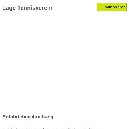
Mannschaften gemeldet für dieses Jahr
Lage Tennisverein
Routenplaner
VereinseigeneTrainer
Anfahrtsbeschreibung