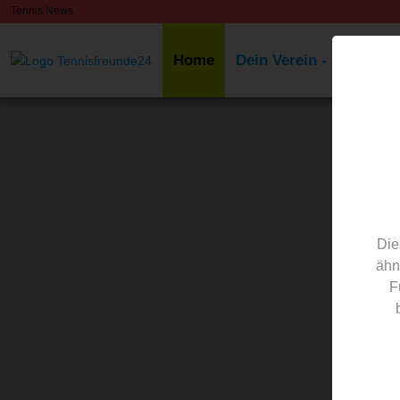
Tennis News
Home
Dein Verein - Deine Sto
Die
ähn
F