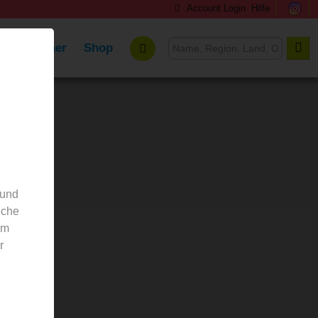
Account Login
Hilfe
ennistrainer
Shop
 und
nche
em
r