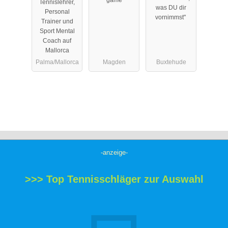
game
Tennislehrer,
Coach
was DU dir
Personal
Mallorca
vornimmst" ​
Trainer und
Sport Mental
Coach auf
Mallorca
Palma/Mallorca
Magden
Buxtehude
-anzeige-
>>> Top Tennisschläger zur Auswahl