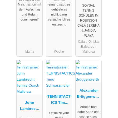
Tennisschul
Match schon mit
jemand sagt, es
SOYSAL
e
dem Aufschlag
geht etwas
TENNIS
und Return
nicht, dann
SCHULEN IM
dominieren!“
versuche ich es
ROBINSON
erst recht.
CALA SERENA
& JANDIA
PLAYA
Cala d`Or Islas
Baleares -
Mainz
Weyhe
Mallorca
Alexander
TENNISTACT
Brüggenwert
John
ICS Timo
h
'Arbeite hart,
Lambrecht
Schwarzmei
habe Spaß und
Optimize your
Tennis
er
schaffe alles ,