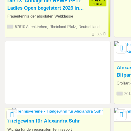
Die 13. Auflage der REWE PETZ
1 Bew.
Ladies Open begeistert 2026 in
Altenkirchen
Frauentennis der absoluten Weltklasse
57610 Altenkirchen, Rheinland-Pfalz, Deutschland
305
Alexa
Bitpa
Großarti
2014
Titelgewinn für Alexandra Suhr
Wichtig für den regionalen Tennissport