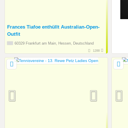
Frances Tiafoe enthüllt Australian-Open-
Outfit
60329 Frankfurt am Main, Hessen, Deutschland
1288