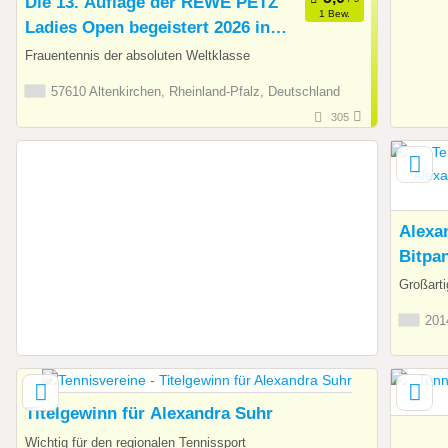
Die 13. Auflage der REWE PETZ
1 Bew.
Ladies Open begeistert 2026 in
Altenkirchen
Frauentennis der absoluten Weltklasse
57610 Altenkirchen, Rheinland-Pfalz, Deutschland
305
Alexa
Bitpa
Großarti
2014
Titelgewinn für Alexandra Suhr
Wichtig für den regionalen Tennissport