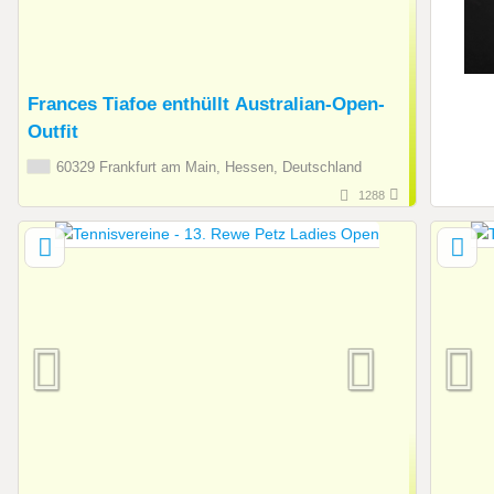
Frances Tiafoe enthüllt Australian-Open-
Outfit
60329 Frankfurt am Main, Hessen, Deutschland
1288