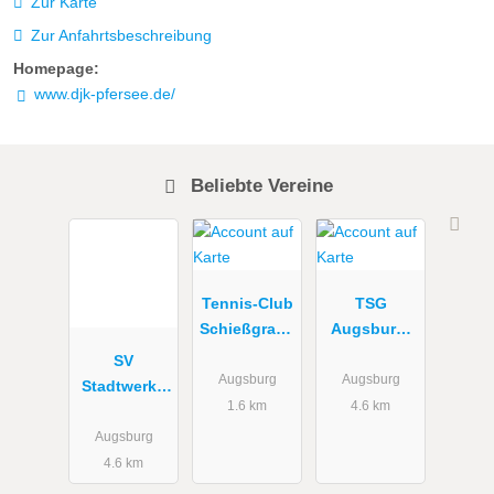
Zur Karte
Zur Anfahrtsbeschreibung
Homepage:
www.djk-pfersee.de/
Beliebte Vereine
Tennis-Club
TSG
Schießgrabe
Augsburg-
n Augsburg
Hochzoll
SV
e.V.
1889 e.V.
Augsburg
Augsburg
Stadtwerke
Tennisplatz
1.6 km
4.6 km
Augsburg
e.V. Tennis
Augsburg
4.6 km