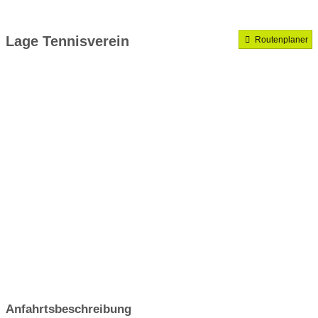
Medenrunde spielen wir.
Mannschaften gemeldet für dieses Jahr
Lage Tennisverein
Routenplaner
VereinseigeneTrainer
Anfahrtsbeschreibung