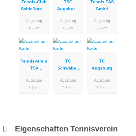
Tennis-Club
TSG
Tennis TAS
Schießgrabe
Augsburg-
GmbH
n Augsburg
Hochzoll
Augsburg
Augsburg
Augsburg
e.V.
1889 e.V.
1.6 km
4.6 km
6.9 km
Tennisplatz
Tennisverein
TC
TC
TSV
Schwaben
Augsburg
Haunstetten
Augsburg
Augsburg
Augsburg
Augsburg
e.V.
5.7 km
0.8 km
3.5 km
Eigenschaften Tennisverein