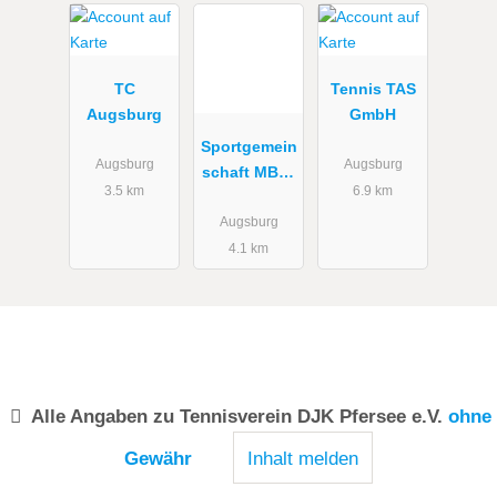
TC
Tennis TAS
Augsburg
GmbH
Sportgemein
Augsburg
Augsburg
schaft MBB-
3.5 km
6.9 km
Augsburg-
Tennis
Augsburg
4.1 km
Alle Angaben zu
Tennisverein DJK Pfersee e.V.
ohne
Gewähr
Inhalt melden