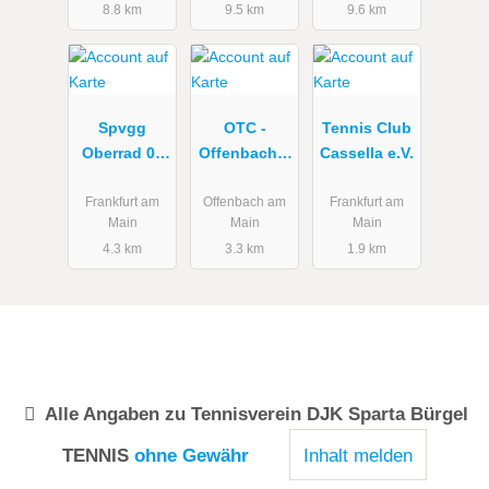
8.8 km
9.5 km
9.6 km
Spvgg
OTC -
Tennis Club
Oberrad 05
Offenbacher
Cassella e.V.
Abteilung
Tennisclub
Tennis
Frankfurt am
Offenbach am
Frankfurt am
Main
Main
Main
4.3 km
3.3 km
1.9 km
Alle Angaben zu
Tennisverein DJK Sparta Bürgel
TENNIS
ohne Gewähr
Inhalt melden