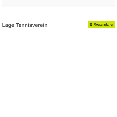
Medenrunde spielen wir.
Mannschaften gemeldet für dieses Jahr
Lage Tennisverein
Routenplaner
VereinseigeneTrainer