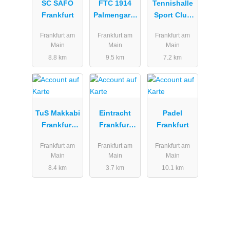
SC SAFO
FTC 1914
Tennishalle
Frankfurt
Palmengarte
Sport Club
n e.V.
1880 e.V.
Frankfurt am
Frankfurt am
Frankfurt am
Main
Main
Main
8.8 km
9.5 km
7.2 km
TuS Makkabi
Eintracht
Padel
Frankfurt
Frankfurt
Frankfurt
e.V.
Tennis
Frankfurt am
Frankfurt am
Frankfurt am
Main
Main
Main
8.4 km
3.7 km
10.1 km