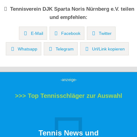
Tennisverein
DJK Sparta Noris Nürnberg e.V.
teilen
und empfehlen:
E-Mail
Facebook
Twitter
Whatsapp
Telegram
Url/Link kopieren
-anzeige-
>>> Top Tennisschläger zur Auswahl
Tennis News und