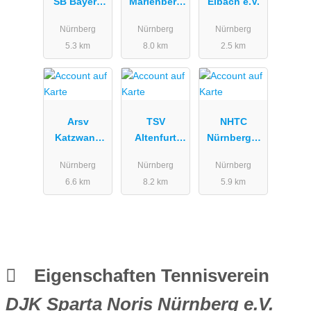
SB Bayern
Marienberg
Eibach e.V.
07 e.V.
e. V.
Nürnberg
Nürnberg
Nürnberg
5.3 km
8.0 km
2.5 km
Arsv
TSV
NHTC
Katzwang
Altenfurt
Nürnberger
e.V.
Tennisclub
Hockey- und
Nürnberg
Nürnberg
Nürnberg
Tennis Club
6.6 km
8.2 km
5.9 km
e.V.
Eigenschaften Tennisverein
DJK Sparta Noris Nürnberg e.V.