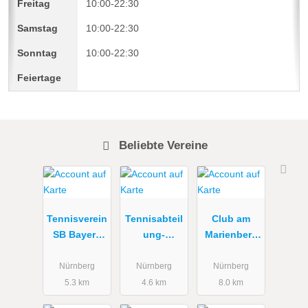
10:00-22:30
10:00-22:30
10:00-22:30
Beliebte Vereine
Tennisverein
Tennisabteil
Club am
SB Bayern
ung-
Marienberg
07 e.V.
Gesellschaft
e. V.
-Museum
Nürnberg
Nürnberg
Nürnberg
e.V.
5.3 km
4.6 km
8.0 km