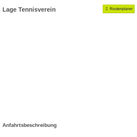
Mannschaften gemeldet für dieses Jahr
Lage Tennisverein
Routenplaner
VereinseigeneTrainer
Anfahrtsbeschreibung