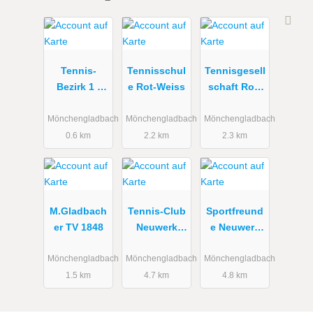
Tennis-
Tennisschul
Tennisgesell
Bezirk 1 -
e Rot-Weiss
schaft Rot-
Linker
Weiß
Niederrhein
Mönchengladbach
Mönchengladbach
Mönchengladbach
0.6 km
2.2 km
2.3 km
M.Gladbach
Tennis-Club
Sportfreund
er TV 1848
Neuwerk
e Neuwerk
2011 e.V.
06 e.V.
(TCN)
Mönchengladbach
Mönchengladbach
Mönchengladbach
1.5 km
4.7 km
4.8 km