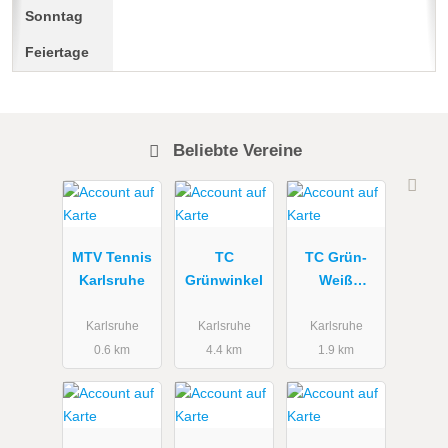
Beliebte Vereine
MTV Tennis
TC
TC Grün-
Karlsruhe
Grünwinkel
Weiß
Karlsruhe
(ESG
Karlsruhe
Karlsruhe
Karlsruhe
Frankonia)
0.6 km
4.4 km
1.9 km