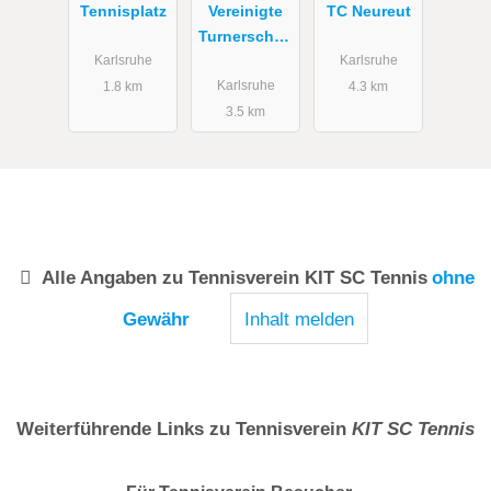
Tennisplatz
Vereinigte
TC Neureut
Turnerschaft
Karlsruhe-
Karlsruhe
Karlsruhe
Hagsfeld
Karlsruhe
1.8 km
4.3 km
e.V.
3.5 km
Alle Angaben zu
Tennisverein KIT SC Tennis
ohne
Gewähr
Inhalt melden
Weiterführende Links zu Tennisverein
KIT SC Tennis