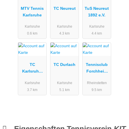
MTV Tennis
TC Neureut
TuS Neureut
Karlsruhe
1892 e.V.
Karlsruhe
Karlsruhe
Karlsruhe
0.6 km
4.3 km
4.4 km
TC
TC Durlach
Tennisclub
Karlsruhe-
Forchheim
West e.V.
e. V.
Karlsruhe
Karlsruhe
Rheinstetten
3.7 km
5.1 km
9.5 km
Eigenschaften Tennisverein
KIT