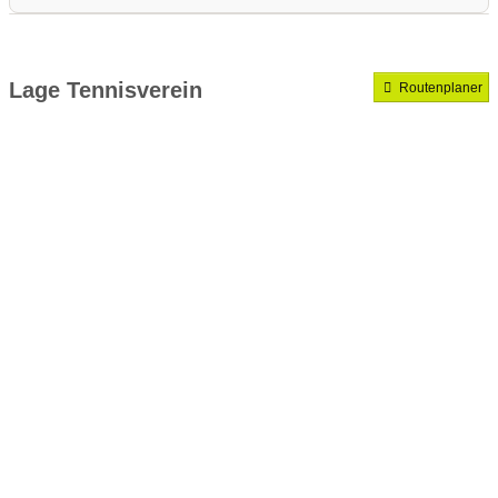
Medenrunde spielen wir.
Mannschaften gemeldet für dieses Jahr
Lage Tennisverein
Routenplaner
VereinseigeneTrainer