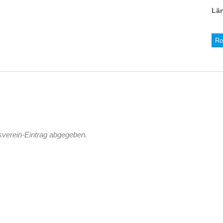
Lä
Ro
sverein-Eintrag abgegeben.