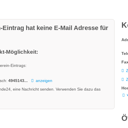
K
-Eintrag hat keine E-Mail Adresse für
Ad
t-Möglichkeit:
Tel
Fax
erein-Eintrags:
Z
isch:
4945143...
anzeigen
Ho
nde24, eine Nachricht senden. Verwenden Sie dazu das
Ö