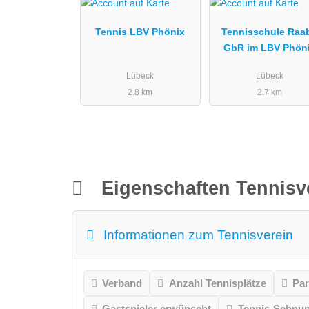
Tennis LBV Phönix
Tennisschule Raa
GbR im LBV Phön
Lübeck
Lübeck
2.8 km
2.7 km
Eigenschaften Tennisv
Informationen zum Tennisverein
Verband
Anzahl Tennisplätze
Par
Gastspieler erwünscht
Tennis-Schnu