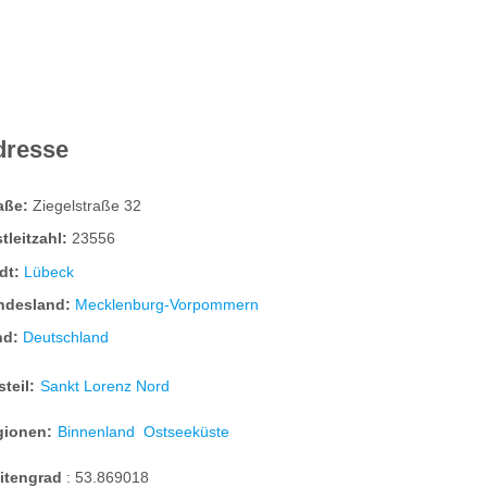
dresse
raße:
Ziegelstraße 32
tleitzahl:
23556
dt:
Lübeck
ndesland:
Mecklenburg-Vorpommern
nd:
Deutschland
steil:
Sankt Lorenz Nord
gionen:
Binnenland
Ostseeküste
eitengrad
:
53.869018