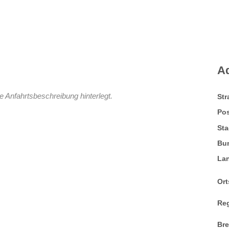
A
e Anfahrtsbeschreibung hinterlegt.
St
Pos
Sta
Bu
La
Ort
Re
Br