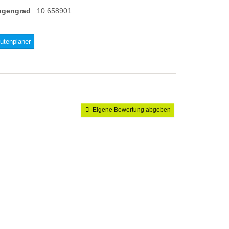
ngengrad
:
10.658901
utenplaner
Eigene Bewertung abgeben