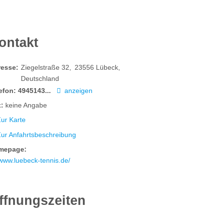
ontakt
resse:
Ziegelstraße 32
23556
Lübeck
Deutschland
efon:
4945143...
anzeigen
:
keine Angabe
ur Karte
Zur Anfahrtsbeschreibung
mepage:
www.luebeck-tennis.de/
ffnungszeiten