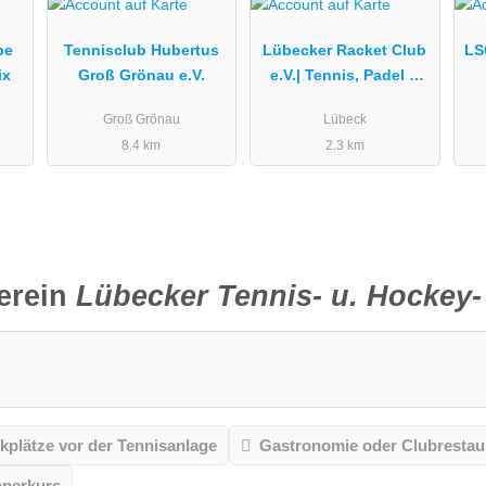
be
Tennisclub Hubertus
Lübecker Racket Club
LS
ix
Groß Grönau e.V.
e.V.| Tennis, Padel &
Pickleball
Groß Grönau
Lübeck
8.4 km
2.3 km
erein
Lübecker Tennis- u. Hockey- 
kplätze vor der Tennisanlage
Gastronomie oder Clubrestau
pperkurs