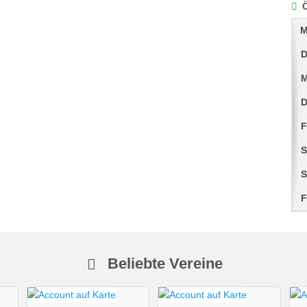
M
D
M
D
F
S
S
F
Beliebte Vereine