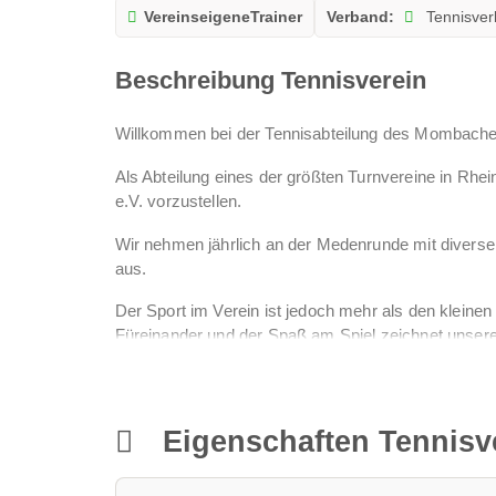
VereinseigeneTrainer
Verband:
Tennisver
Beschreibung Tennisverein
Willkommen bei der Tennisabteilung des Mombache
Als Abteilung eines der größten Turnvereine in Rhei
e.V. vorzustellen.
Wir nehmen jährlich an der Medenrunde mit diversen
aus.
Der Sport im Verein ist jedoch mehr als den kleinen
Füreinander und der Spaß am Spiel zeichnet unsere 
Wer Lust hat sein sportliches Interesse zu verfolge
genau richtig.
Eigenschaften Tennisv
Kommt gerne vorbei - wir freuen uns auf Euch !