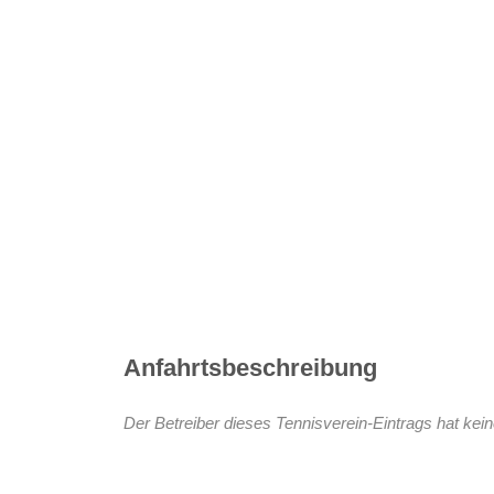
Einkaufen Mainz
Fachgeschäfte und Dienstleister aus Mainz und
Umgebung
Anfahrtsbeschreibung
Webseite
Der Betreiber dieses Tennisverein-Eintrags hat kein