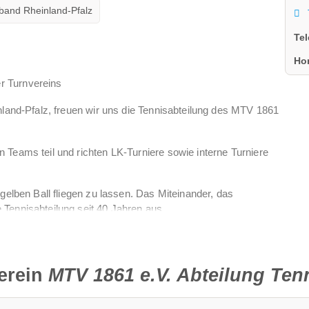
band Rheinland-Pfalz
Te
Ho
r Turnvereins
nland-Pfalz, freuen wir uns die Tennisabteilung des MTV 1861
 Teams teil und richten LK-Turniere sowie interne Turniere
 gelben Ball fliegen zu lassen. Das Miteinander, das
Tennisabteilung seit 40 Jahren aus.
n und dies mit geselliger Atmosphäre zu verbinden, ist bei uns
erein
MTV 1861 e.V. Abteilung Ten