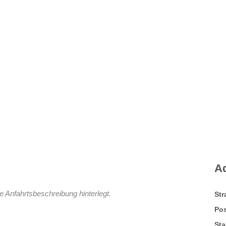
WOO AMINO
F
Proteinbausteine zur Ankurbelung des
F
Stoffwechsels und der Zellerneuerung
S
A
Zum Shop
e Anfahrtsbeschreibung hinterlegt.
St
Pos
Sta