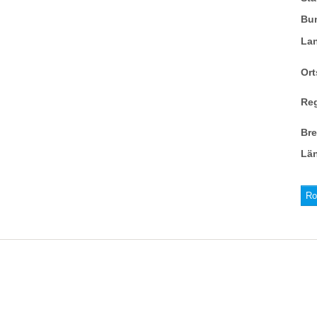
Bu
La
Ort
Re
Br
Lä
Ro