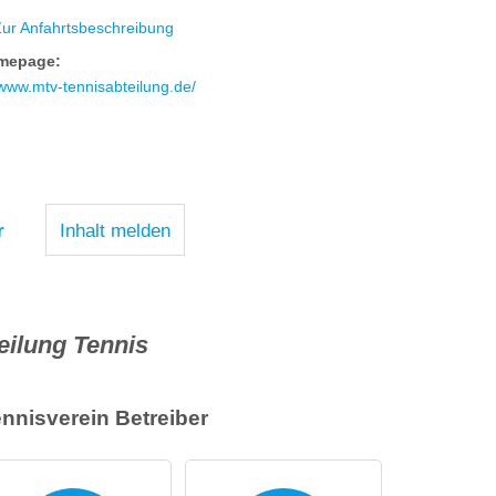
Zur Anfahrtsbeschreibung
mepage:
www.mtv-tennisabteilung.de/
r
Inhalt melden
eilung Tennis
ennisverein
Betreiber