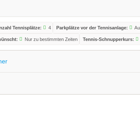
nzahl Tennisplätze:
4
Parkplätze vor der Tennisanlage:
Au
wünscht:
Nur zu bestimmten Zeiten
Tennis-Schnupperkurs:
ner
n gemeldet für dieses Jahr:
Ja
VereinseigeneTrainer