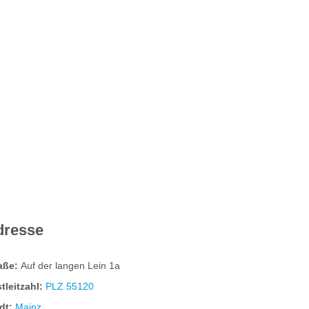
orever F15 FIT
it, schlank und gesund. Wir bringen dich in
chwung. Für dein fitteres Ich – Forever.
dresse
Mer Information
raße:
Auf der langen Lein 1a
tleitzahl:
PLZ 55120
dt:
Mainz