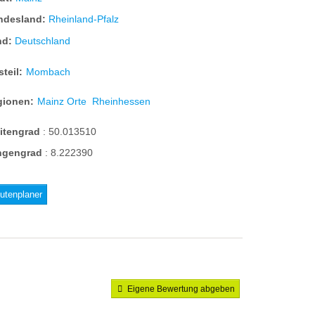
ndesland:
Rheinland-Pfalz
nd:
Deutschland
steil:
Mombach
gionen:
Mainz Orte
Rheinhessen
eitengrad
:
50.013510
ngengrad
:
8.222390
utenplaner
Eigene Bewertung abgeben