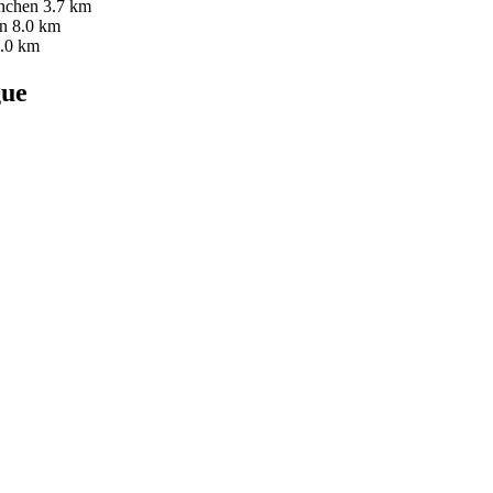
nchen
3.7 km
n
8.0 km
.0 km
ue