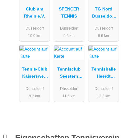
Club am
SPENCER
TG Nord
Rhein e.V.
TENNIS
Düsseldorf
e.V. | Tennis
Düsseldorf
Düsseldorf
Düsseldorf
& Padel
10.0 km
9.6 km
9.6 km
Tennis-Club
Tennisclub
Tennishalle
Kaiserswert
Seestern
Heerdt
h e.V.
1979 e. V.
GmbH
Düsseldorf
Düsseldorf
Düsseldorf
9.2 km
11.6 km
12.3 km
Eigenschaften Tennisverein