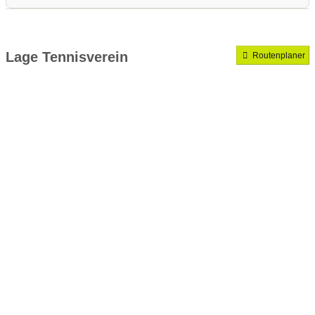
Medenrunde spielen wir.
Mannschaften gemeldet für dieses Jahr
Lage Tennisverein
Routenplaner
VereinseigeneTrainer