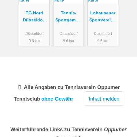
TG Nord
Tennis-
Lohausener
Düsseldorf
Sportgemein
Sportverein -
e.V. | Tennis
schaft Blau-
Tennisclub
& Padel
Weiß
Düsseldorf
Düsseldorf
Düsseldorf
9.6 km
9.6 km
9.5 km
Alle Angaben zu
Tennisverein Oppumer
Tennisclub
ohne Gewähr
Inhalt melden
Weiterführende Links zu Tennisverein
Oppumer