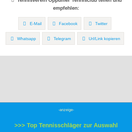
Tennisverein
Oppumer Tennisclub
teilen und
empfehlen:
E-Mail
Facebook
Twitter
Whatsapp
Telegram
Url/Link kopieren
-anzeige-
>>> Top Tennisschläger zur Auswahl