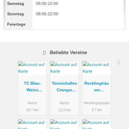
08:00-22:00
08:00-22:00
Beliebte Vereine
TC Blau-
Tennishallen
Recklinghäu
Weiss
Cranger
ser
Wanne-
Heide
Tennisgesell
Eickel |
schaft e.V.
Herne
Herne
Recklinghausen
Tennis &
10.7 km
12.0 km
9.7 km
Padel