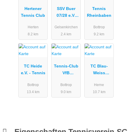
Hertener
SSV Buer
Tennis
Tennis Club
07/28 e.V.
Rheinbaben
Abteilung
Herten
Gelsenkirchen
Bottrop
Tennis
8.2 km
2.4 km
9.2 km
TC Heide
Tennis-Club
TC Blau-
e.V. - Tennis
VfB
Weiss
Kirchhellen
Wanne-
Bottrop
Bottrop
Herne
e.V.
Eickel |
13.4 km
9.0 km
10.7 km
Tennis &
Padel
Eigenschaften Tennisverein
SC