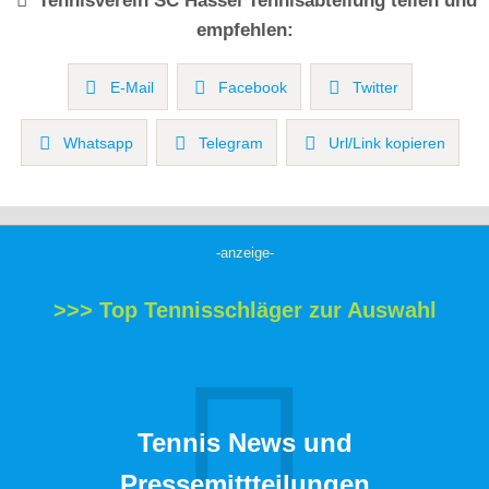
Tennisverein
SC Hassel Tennisabteilung
teilen und
empfehlen:
E-Mail
Facebook
Twitter
Whatsapp
Telegram
Url/Link kopieren
-anzeige-
>>> Top Tennisschläger zur Auswahl
Tennis News und
Pressemittteilungen