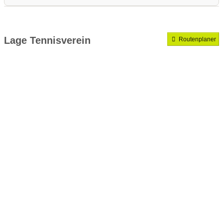
Medenrunde spielen wir.
Mannschaften gemeldet für dieses Jahr
Lage Tennisverein
Routenplaner
VereinseigeneTrainer