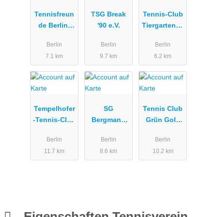
Tennisfreun
TSG Break
Tennis-Club
de Berlin-
'90 e.V.
Tiergarten e.
Mitte e.V.
V. (Schwarz-
Berlin
Berlin
Berlin
Weiß)
7.1 km
9.7 km
6.2 km
Tempelhofer
SG
Tennis Club
-Tennis-Club
Bergmann
Grün Gold
e.V.
Borsig
Pankow
Berlin
Berlin
Berlin
11.7 km
8.6 km
10.2 km
Eigenschaften Tennisverein