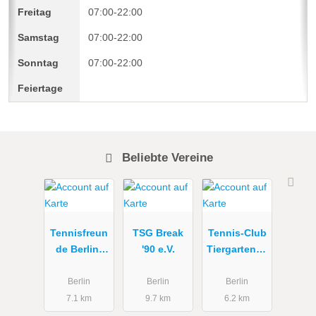
07:00-22:00
07:00-22:00
07:00-22:00
Beliebte Vereine
Tennisfreun
TSG Break
Tennis-Club
de Berlin-
'90 e.V.
Tiergarten e.
Mitte e.V.
V. (Schwarz-
Weiß)
Berlin
Berlin
Berlin
7.1 km
9.7 km
6.2 km