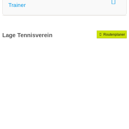
Trainer
Medenrunde spielen wir.
Mannschaften gemeldet für dieses Jahr
Lage Tennisverein
Routenplaner
VereinseigeneTrainer