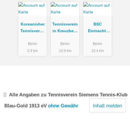
Koreanisher
Tennisverein
BSC
Tennisverba
in Kreuzberg
Eintracht-
nd Berlin
- Nur
Südring
Mitglieder.
1931 eV
Berlin
Berlin
Berlin
Keine
5.3 km
10.9 km
10.4 km
Mietplätze!
Alle Angaben zu
Tennisverein Siemens Tennis-Klub
Blau-Gold 1913 eV
ohne Gewähr
Inhalt melden