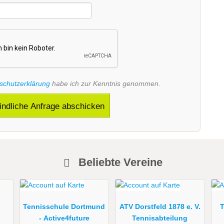
schutzerklärung
habe ich zur Kenntnis genommen.
indliche Anfrage abschicken
Beliebte Vereine
Tennisschule Dortmund
ATV Dorstfeld 1878 e. V.
T
- Active4future
Tennisabteilung