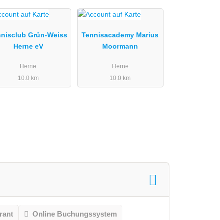
nnisclub Grün-Weiss
Tennisacademy Marius
Herne eV
Moormann
Herne
Herne
10.0 km
10.0 km
rant
Online Buchungssystem