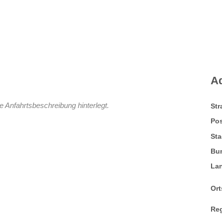
A
e Anfahrtsbeschreibung hinterlegt.
St
Pos
Sta
Bu
La
Ort
Re