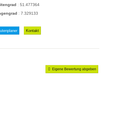
eitengrad
:
51.477364
ngengrad
:
7.329133
utenplaner
Kontakt
Eigene Bewertung abgeben