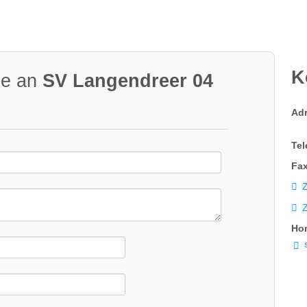
K
ge an
SV Langendreer 04
Ad
Tel
Fax
Z
Ho