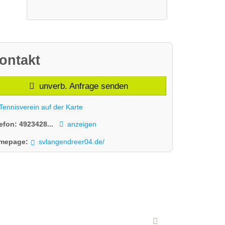
ontakt
unverb. Anfrage senden
Tennisverein auf der Karte
lefon:
4923428...
anzeigen
mepage:
svlangendreer04.de/