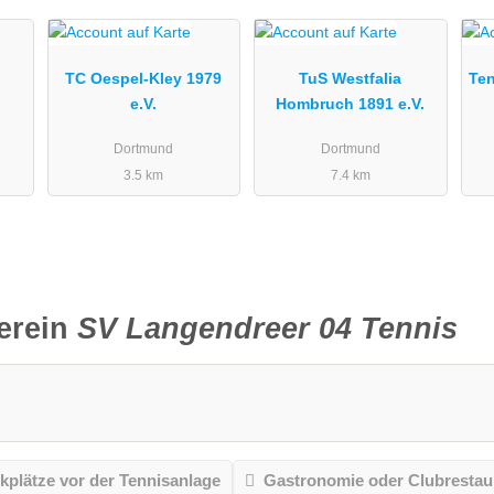
a
TC Oespel-Kley 1979
TuS Westfalia
Te
e.V.
Hombruch 1891 e.V.
Dortmund
Dortmund
3.5 km
7.4 km
erein
SV Langendreer 04 Tennis
kplätze vor der Tennisanlage
Gastronomie oder Clubrestau