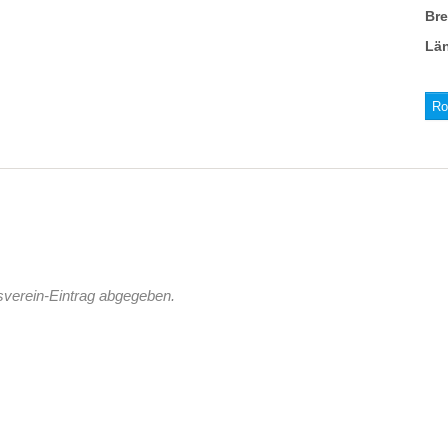
Br
Lä
Ro
sverein-Eintrag abgegeben.