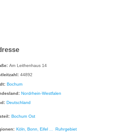
dresse
raße:
Am Leithenhaus 14
tleitzahl:
44892
dt:
Bochum
ndesland:
Nordrhein-Westfalen
nd:
Deutschland
steil:
Bochum Ost
gionen:
Köln, Bonn, Eifel ...
Ruhrgebiet