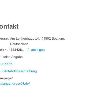
ontakt
resse:
Am Leithenhaus 14
44892
Bochum
Deutschland
efon:
4923428...
anzeigen
:
keine Angabe
ur Karte
Zur Anfahrtsbeschreibung
mepage:
svlangendreer04.de/