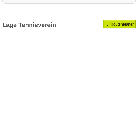
Medenrunde spielen wir.
Mannschaften gemeldet für dieses Jahr
Lage Tennisverein
Routenplaner
VereinseigeneTrainer