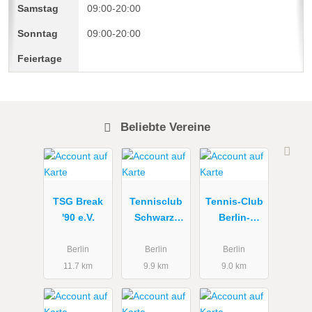
09:00-20:00
09:00-20:00
Beliebte Vereine
TSG Break
Tennisclub
Tennis-Club
'90 e.V.
Schwarz-
Berlin-
Gold Berlin
Weißensee
e.V.
e.V.
Berlin
Berlin
Berlin
11.7 km
9.9 km
9.0 km