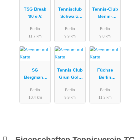
TSG Break
Tennisclub
Tennis-Club
'90 e.V.
Schwarz-
Berlin-
Gold Berlin
Weißensee
Berlin
Berlin
Berlin
e.V.
e.V.
11.7 km
9.9 km
9.0 km
SG
Tennis Club
Füchse
Bergmann
Grün Gold
Berlin
Borsig
Pankow
Reinickendo
Berlin
Berlin
Berlin
rf e. V. -
10.4 km
9.9 km
11.3 km
Tennis
Eigenschaften Tennisverein
TC