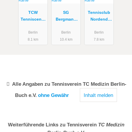
TCW
SG
Tennisclub
Tenniscente
Bergmann
Nordend
r GmbH
Borsig
Pankow e.V.
Tennisanlag
Berlin
Berlin
Berlin
en
8.1 km
10.4 km
7.8 km
Alle Angaben zu
Tennisverein TC Medizin Berlin-
Buch e.V.
ohne Gewähr
Inhalt melden
Weiterführende Links zu Tennisverein
TC Medizin