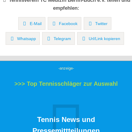
Tennisverein
TC Medizin Berlin-Buch e.V.
teilen und
empfehlen:
E-Mail
Facebook
Twitter
Whatsapp
Telegram
Url/Link kopieren
-anzeige-
>>> Top Tennisschläger zur Auswahl
Tennis News und
Pressemittteilungen