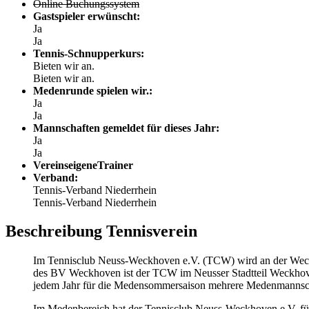
Online Buchungssystem
Gastspieler erwünscht:
Ja
Ja
Tennis-Schnupperkurs:
Bieten wir an.
Bieten wir an.
Medenrunde spielen wir.:
Ja
Ja
Mannschaften gemeldet für dieses Jahr:
Ja
Ja
VereinseigeneTrainer
Verband:
Tennis-Verband Niederrhein
Tennis-Verband Niederrhein
Beschreibung Tennisverein
Im Tennisclub Neuss-Weckhoven e.V. (TCW) wird an der Weckhov
des BV Weckhoven ist der TCW im Neusser Stadtteil Weckhove
jedem Jahr für die Medensommersaison mehrere Medenmannsch
Im Medenbereich hat der Tennisclub Neuss-Weckhoven e.V. fü