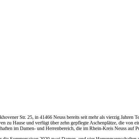
ener Str. 25, in 41466 Neuss bereits seit mehr als vierzig Jahren Te
n zu Hause und verfügt über zehn gepflegte Aschenplätze, die von e
aften im Damen- und Herrenbereich, die im Rhein-Kreis Neuss auf P
r die Sommersaison 2020 zwei Damen- und vier Herrenmannschaften g