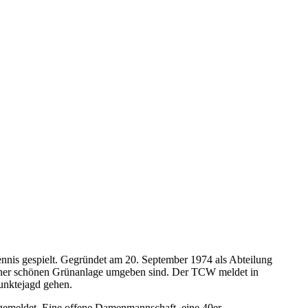
nnis gespielt. Gegründet am 20. September 1974 als Abteilung
iner schönen Grünanlage umgeben sind. Der TCW meldet in
unktejagd gehen.
emeldet. Eine offene Damenmannschaft, eine 40er