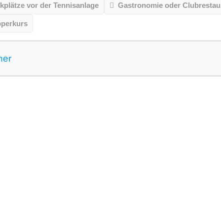
kplätze vor der Tennisanlage
Gastronomie oder Clubrestau
pperkurs
ner
 gemeldet für dieses Jahr
VereinseigeneTrainer