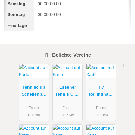
00:00-00:00
00:00-00:00
Beliebte Vereine
Tennisclub
Essener
TV
Schellenber
Tennis Club
Rellinghaus
g e.V.
Gelb-Blau e.
en Tennis
V. Essen
Essen
Essen
Essen
11.0 km
10.7 km
13.1 km