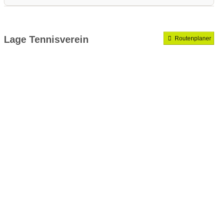
Medenrunde spielen wir.
Mannschaften gemeldet für dieses Jahr
Lage Tennisverein
Routenplaner
VereinseigeneTrainer