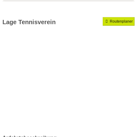
Medenrunde spielen wir.
Mannschaften gemeldet für dieses Jahr
Lage Tennisverein
Routenplaner
VereinseigeneTrainer