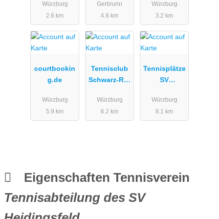
Würzburg
Gerbrunn
Würzburg
e.V.
V.
2.6 km
4.8 km
3.2 km
courtbookin
Tennisclub
Tennisplätze
g.de
Schwarz-Rot
SV
Lengfeld
Oberdürrbac
Würzburg
Würzburg
Würzburg
h
5.9 km
6.2 km
8.1 km
Eigenschaften Tennisverein
Tennisabteilung des SV
Heidingsfeld