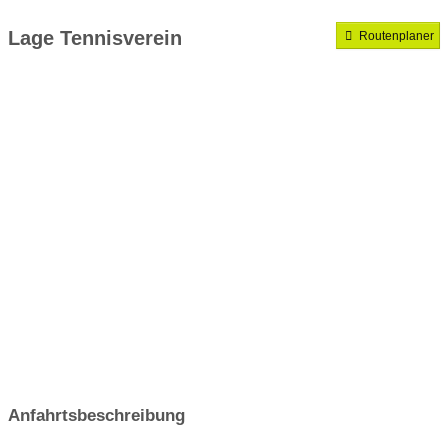
Mannschaften gemeldet für dieses Jahr
Lage Tennisverein
Routenplaner
VereinseigeneTrainer
Anfahrtsbeschreibung