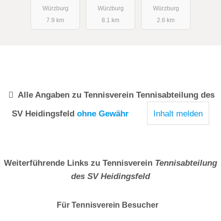
h
e.V.
Würzburg
Würzburg
Würzburg
7.9 km
8.1 km
2.6 km
Alle Angaben zu
Tennisverein Tennisabteilung des
SV Heidingsfeld
ohne Gewähr
Inhalt melden
Weiterführende Links zu Tennisverein
Tennisabteilung
des SV Heidingsfeld
Für Tennisverein
Besucher