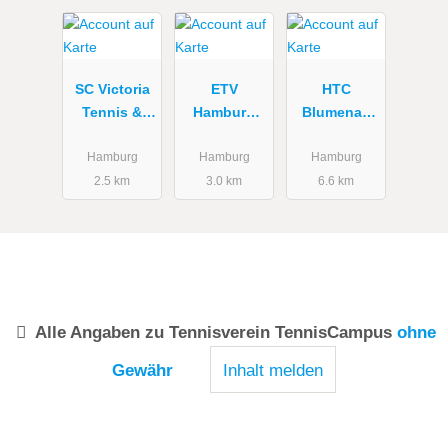
SC Victoria
ETV
HTC
Tennis &
Hamburg
Blumenau
Hockey
e.V.
e.V. Tennis &
Padel
Hamburg
Hamburg
Hamburg
2.5 km
3.0 km
6.6 km
Alle Angaben zu
Tennisverein TennisCampus
ohne
Gewähr
Inhalt melden