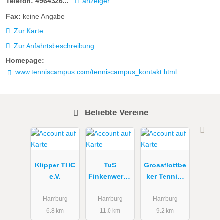
Telefon:
4964326...
anzeigen
Fax:
keine Angabe
Zur Karte
Zur Anfahrtsbeschreibung
Homepage:
www.tenniscampus.com/tenniscampus_kontakt.html
Beliebte Vereine
Klipper THC
TuS
Grossflottbe
e.V.
Finkenwerde
ker Tennis-
r e.V.
Hockey- und
Abteilung
Golf-Club
Hamburg
Hamburg
Hamburg
Tennis
e.V.
6.8 km
11.0 km
9.2 km