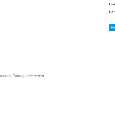
Br
Lä
Ro
sverein-Eintrag abgegeben.