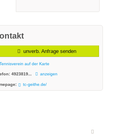
ontakt
unverb. Anfrage senden
Tennisverein auf der Karte
lefon:
4923819...
anzeigen
mepage:
tc-geithe.de/