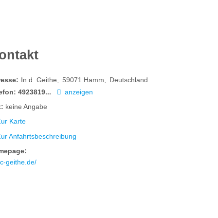
ontakt
resse:
In d. Geithe
59071
Hamm
Deutschland
efon:
4923819...
anzeigen
:
keine Angabe
ur Karte
Zur Anfahrtsbeschreibung
mepage:
tc-geithe.de/