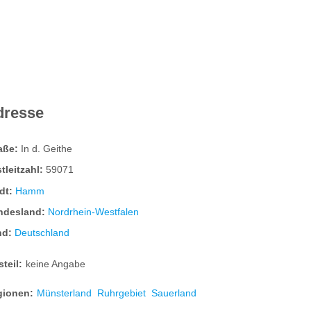
dresse
raße:
In d. Geithe
tleitzahl:
59071
dt:
Hamm
ndesland:
Nordrhein-Westfalen
nd:
Deutschland
steil:
keine Angabe
gionen:
Münsterland
Ruhrgebiet
Sauerland