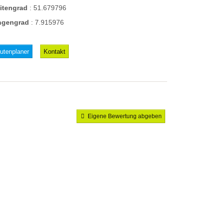
eitengrad
:
51.679796
ngengrad
:
7.915976
utenplaner
Kontakt
Eigene Bewertung abgeben