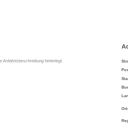
A
e Anfahrtsbeschreibung hinterlegt.
St
Pos
Sta
Bu
La
Ort
Re