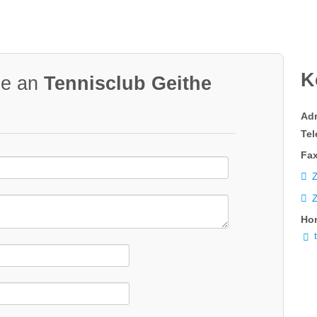
K
ge an
Tennisclub Geithe
Ad
Tel
Fax
Z
Ho