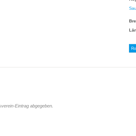
Sau
Br
Lä
Ro
sverein-Eintrag abgegeben.