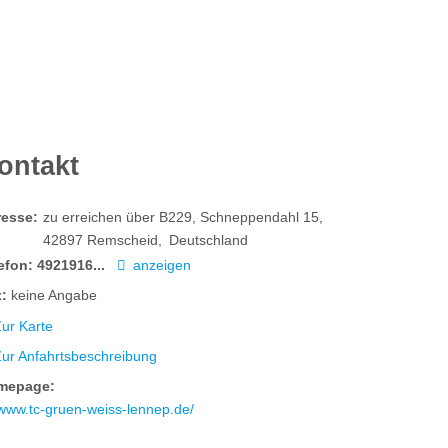
ontakt
resse:
zu erreichen über B229, Schneppendahl 15
42897
Remscheid
Deutschland
efon:
4921916...
anzeigen
:
keine Angabe
ur Karte
Zur Anfahrtsbeschreibung
mepage:
www.tc-gruen-weiss-lennep.de/