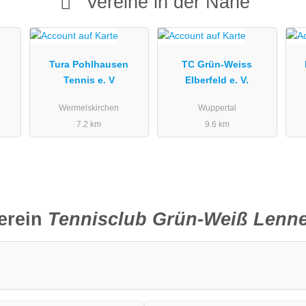
Vereine in der Nähe
Tura Pohlhausen
TC Grün-Weiss
Tennis e. V
Elberfeld e. V.
Wermelskirchen
Wuppertal
7.2 km
9.6 km
erein
Tennisclub Grün-Weiß Lenn