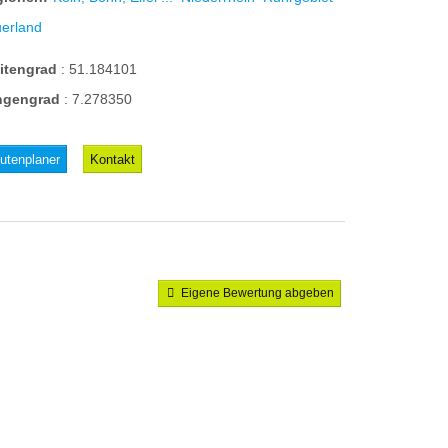
erland
eitengrad
:
51.184101
ngengrad
:
7.278350
utenplaner
Kontakt
Eigene Bewertung abgeben