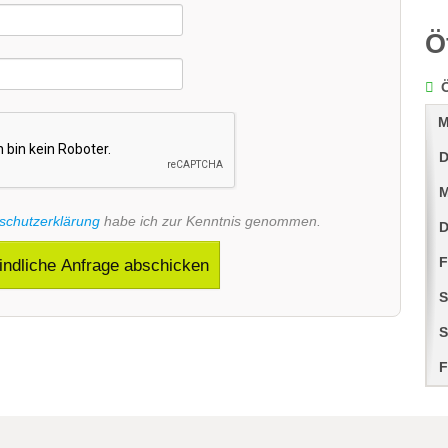
Ö
M
D
M
schutzerklärung
habe ich zur Kenntnis genommen.
D
F
indliche Anfrage abschicken
S
S
F