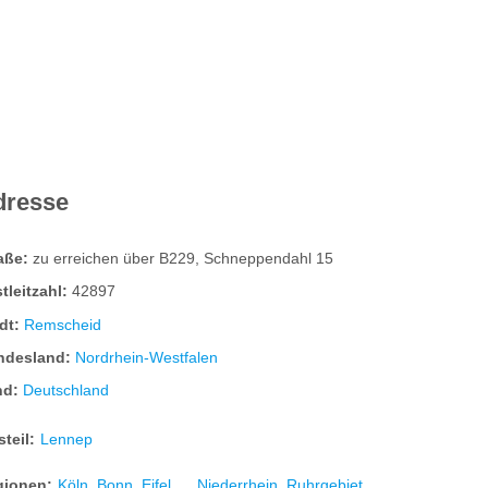
dresse
raße:
zu erreichen über B229, Schneppendahl 15
tleitzahl:
42897
dt:
Remscheid
ndesland:
Nordrhein-Westfalen
nd:
Deutschland
steil:
Lennep
gionen:
Köln, Bonn, Eifel ...
Niederrhein
Ruhrgebiet