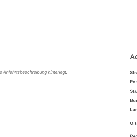
A
e Anfahrtsbeschreibung hinterlegt.
St
Pos
Sta
Bu
La
Ort
Re