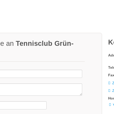
K
ge an
Tennisclub Grün-
Ad
Tel
Fax
Z
Ho