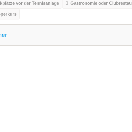
kplätze vor der Tennisanlage
Gastronomie oder Clubrestau
pperkurs
ner
 gemeldet für dieses Jahr
VereinseigeneTrainer