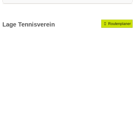
Medenrunde spielen wir.
Mannschaften gemeldet für dieses Jahr
Lage Tennisverein
Routenplaner
VereinseigeneTrainer