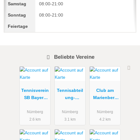
08:00-21:00
08:00-21:00
Beliebte Vereine
Tennisverein
Tennisabteil
Club am
SB Bayern
ung-
Marienberg
07 e.V.
Gesellschaft
e. V.
-Museum
Nürnberg
Nürnberg
Nürnberg
e.V.
2.6 km
3.1 km
4.2 km