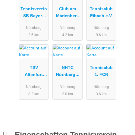
Tennisverein
Club am
Tennisclub
SB Bayern
Marienberg
Eibach e.V.
07 e.V.
e. V.
Nürnberg
Nürnberg
Nürnberg
2.6 km
4.2 km
9.6 km
TSV
NHTC
Tennisclub
Altenfurt
Nürnberger
1. FCN
Tennisclub
Hockey- und
Nürnberg
Nürnberg
Nürnberg
Tennis Club
8.2 km
2.0 km
3.6 km
e.V.
Eigenschaften Tennisverein