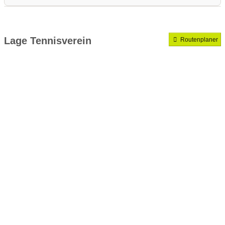
Medenrunde spielen wir.
Mannschaften gemeldet für dieses Jahr
Lage Tennisverein
Routenplaner
VereinseigeneTrainer