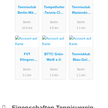
Tennisclub
Tempelhofer
Tennisclub
Berlin-Mitte
-Tennis-Club
Mariendorf
Albert
e.V.
Berlin
Berlin
Berlin
Berlin
Gutzmann
10.6 km
4.9 km
4.1 km
e.V.
FVT
BTTC Grün-
Tennisklub
Klingsor
Weiß e.V.
Blau-Gold
Berlin
Steglitz e.V.
Berlin
Berlin
Berlin
3.1 km
1.5 km
2.1 km
Eigenschaften Tennisverein