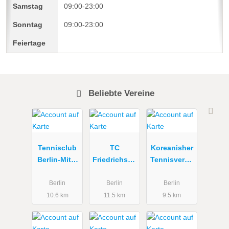
09:00-23:00
09:00-23:00
Beliebte Vereine
Tennisclub
TC
Koreanisher
Berlin-Mitte
Friedrichsha
Tennisverba
Albert
in
nd Berlin
Gutzmann
Berlin
Berlin
Berlin
e.V.
10.6 km
11.5 km
9.5 km