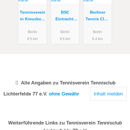
Tennisverein
BSC
Berliner
in Kreuzberg
Eintracht-
Tennis Club
- Nur
Südring
1904 Grün-
Mitglieder.
1931 eV
Gold e.V.
Berlin
Berlin
Berlin
Keine
8.5 km
9.6 km
6.4 km
Mietplätze!
Alle Angaben zu
Tennisverein Tennisclub
Lichterfelde 77 e.V.
ohne Gewähr
Inhalt melden
Weiterführende Links zu Tennisverein
Tennisclub