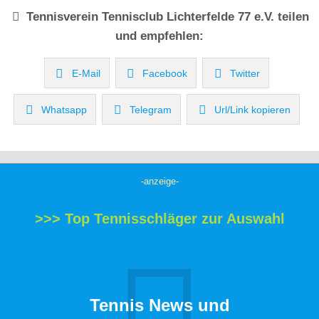
Tennisverein
Tennisclub Lichterfelde 77 e.V.
teilen
und empfehlen:
E-Mail
Facebook
Twitter
Whatsapp
Telegram
Url/Link kopieren
-anzeige-
>>> Top Tennisschläger zur Auswahl
Tennis News und