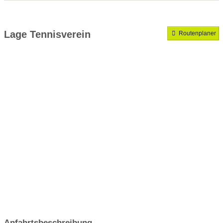
Medenrunde spielen wir.
Mannschaften gemeldet für dieses Jahr
Lage Tennisverein
Routenplaner
VereinseigeneTrainer
Anfahrtsbeschreibung