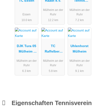
TC Essen
Raadt e.V.
Tennis
Zentrum
Mülheim an der
Mülheim an der
Mülheim an
Essen
Ruhr
Ruhr
der Ruhr
10.0 km
12.2 km
7.2 km
DJK Tura 05
TC
Uhlenhorst
Mülheim -
Raffelberg
Mülheim
Handball |
Mülheim e.V.
Mülheim an der
Mülheim an der
Mülheim an der
Badminton |
Ruhr
Ruhr
Ruhr
Tennis |
6.3 km
5.8 km
9.1 km
Breitensport
und mehr…
Eigenschaften Tennisverein