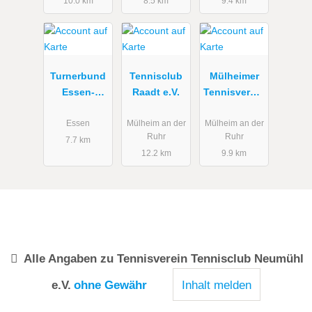
10.0 km
8.5 km
9.4 km
Turnerbund
Tennisclub
Mülheimer
Essen-
Raadt e.V.
Tennisverein
Frintrop
am
1903 e.V.
Kahlenberg
Essen
Mülheim an der
Mülheim an der
Ruhr
Ruhr
e.V.
7.7 km
12.2 km
9.9 km
Alle Angaben zu
Tennisverein Tennisclub Neumühl
e.V.
ohne Gewähr
Inhalt melden