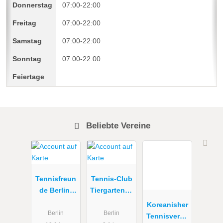
07:00-22:00
07:00-22:00
07:00-22:00
07:00-22:00
Beliebte Vereine
Tennisfreun
Tennis-Club
de Berlin-
Tiergarten e.
Mitte e.V.
V. (Schwarz-
Koreanisher
Weiß)
Berlin
Berlin
Tennisverba