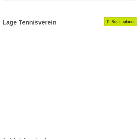
Medenrunde spielen wir.
Mannschaften gemeldet für dieses Jahr
Lage Tennisverein
Routenplaner
VereinseigeneTrainer