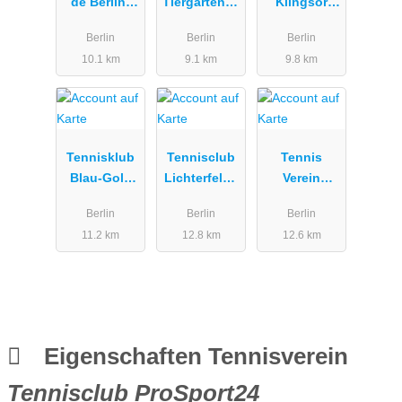
de Berlin-
Tiergarten e.
Klingsor
Mitte e.V.
V. (Schwarz-
Berlin
Berlin
Berlin
Berlin
Weiß)
10.1 km
9.1 km
9.8 km
Tennisklub
Tennisclub
Tennis
Blau-Gold
Lichterfelde
Verein
Steglitz e.V.
77 e.V.
Preussen
Berlin
Berlin
Berlin
e.V.
11.2 km
12.8 km
12.6 km
Eigenschaften Tennisverein
Tennisclub ProSport24