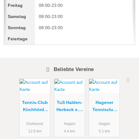
08:00-23:00
08:00-23:00
08:00-23:00
Beliebte Vereine
Tennis-Club
TuS Halden-
Hagener
Kirchhörde
Herbeck e.V.
Tennisclub
e.V.
Tennisabteil
Blau-Gold
ung
e.V.
Dortmund
Hagen
Hagen
12.6 km
4.4 km
5.1 km