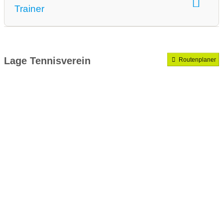
Trainer
Medenrunde spielen wir.
Mannschaften gemeldet für dieses Jahr
Lage Tennisverein
Routenplaner
VereinseigeneTrainer