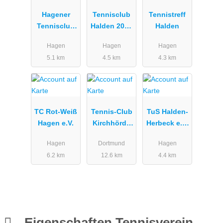
Hagener
Tennisclub
Tennistreff
Tennisclub
Halden 2000
Halden
Blau-Gold
e.V. ... mehr
Hagen
Hagen
Hagen
e.V.
als nur ein
5.1 km
4.5 km
4.3 km
Tennisverein
TC Rot-Weiß
Tennis-Club
TuS Halden-
Hagen e.V.
Kirchhörde
Herbeck e.V.
e.V.
Tennisabteil
Hagen
Dortmund
Hagen
ung
6.2 km
12.6 km
4.4 km
Eigenschaften Tennisverein