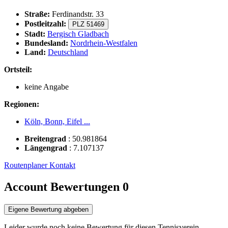
Straße:
Ferdinandstr. 33
Postleitzahl:
PLZ 51469
Stadt:
Bergisch Gladbach
Bundesland:
Nordrhein-Westfalen
Land:
Deutschland
Ortsteil:
keine Angabe
Regionen:
Köln, Bonn, Eifel ...
Breitengrad
:
50.981864
Längengrad
:
7.107137
Routenplaner
Kontakt
Account Bewertungen
0
Eigene Bewertung abgeben
Leider wurde noch keine Bewertung für diesen Tennisverein-