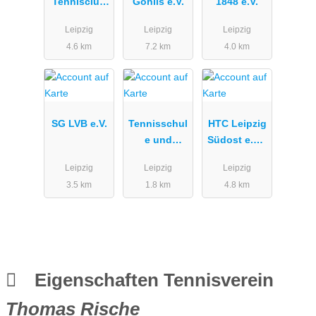
Tennisclub
Gohlis e.V.
1848 e.V.
1990 e.V.
Leipzig
Leipzig
Leipzig
4.6 km
7.2 km
4.0 km
SG LVB e.V.
Tennisschul
HTC Leipzig
e und
Südost e.V. |
Akademie
Abt. Tennis
Leipzig
Leipzig
Leipzig
Mitteldeutsc
3.5 km
1.8 km
4.8 km
hland
Eigenschaften Tennisverein
Thomas Rische