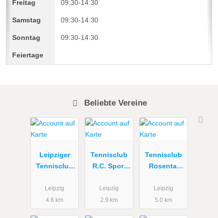
09:30-14:30
09:30-14:30
09:30-14:30
Beliebte Vereine
Leipziger
Tennisclub
Tennisclub
Tennisclub
R.C. Sport
Rosental
1990 e.V.
e.V. Leipzig
e.V. Arndt
Herrschelma
Leipzig
Leipzig
Leipzig
nn
4.6 km
2.9 km
5.0 km