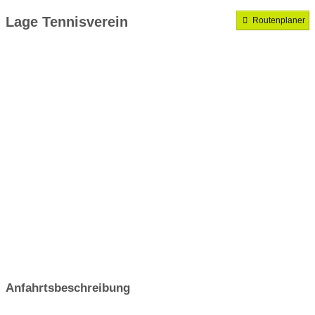
Mannschaften gemeldet für dieses Jahr
Lage Tennisverein
Routenplaner
VereinseigeneTrainer
Anfahrtsbeschreibung