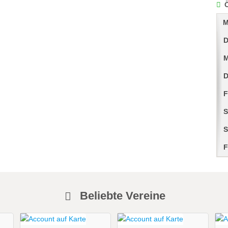
M
D
M
D
F
S
S
F
Beliebte Vereine