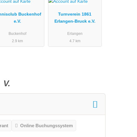
nnisclub Buckenhof
Turnverein 1861
e.V.
Erlangen-Bruck e.V.
Buckenhof
Erlangen
2.9 km
4.7 km
 V.
rant
Online Buchungssystem