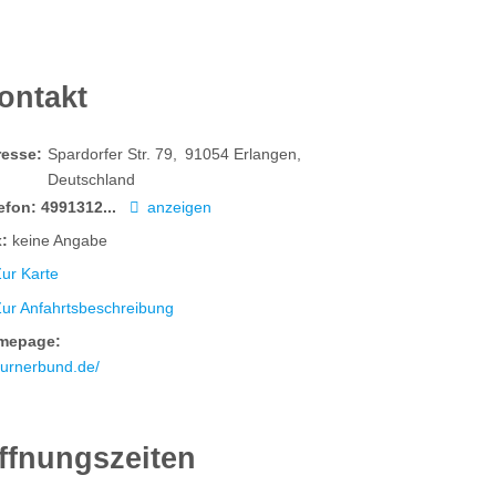
ontakt
resse:
Spardorfer Str. 79
91054
Erlangen
Deutschland
efon:
4991312...
anzeigen
:
keine Angabe
ur Karte
Zur Anfahrtsbeschreibung
mepage:
turnerbund.de/
ffnungszeiten