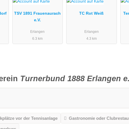
dorf
TSV 1891 Frauenaurach
TC Rot Weiß
Te
e.V.
Erlangen
Erlangen
6.3 km
4.3 km
erein
Turnerbund 1888 Erlangen e.
kplätze vor der Tennisanlage
Gastronomie oder Clubrestau
pperkurs