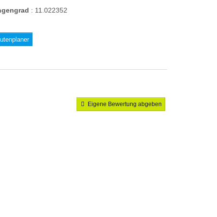
ngengrad
:
11.022352
utenplaner
Eigene Bewertung abgeben