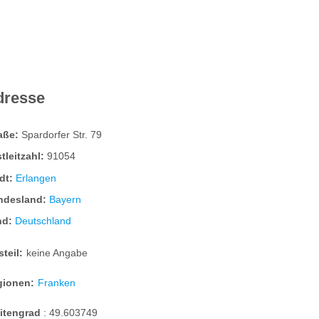
dresse
raße:
Spardorfer Str. 79
tleitzahl:
91054
dt:
Erlangen
ndesland:
Bayern
nd:
Deutschland
steil:
keine Angabe
gionen:
Franken
eitengrad
:
49.603749