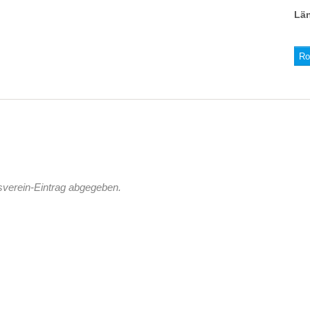
Lä
Ro
sverein-Eintrag abgegeben.