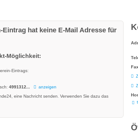
K
-Eintrag hat keine E-Mail Adresse für
Ad
t-Möglichkeit:
Tel
Fax
erein-Eintrags:
Z
isch:
4991312...
anzeigen
Ho
nde24, eine Nachricht senden. Verwenden Sie dazu das
Ö