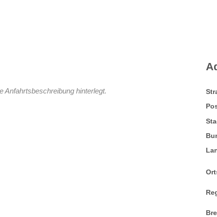
A
e Anfahrtsbeschreibung hinterlegt.
St
Pos
Sta
Bu
La
Ort
Re
Br