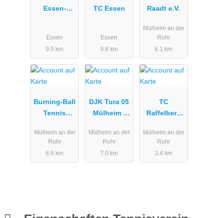
Essen-
TC Essen
Raadt e.V.
Frohnhause
Mülheim an der
n 1887 e.V.
Essen
Essen
Ruhr
9.5 km
9.8 km
6.1 km
Burning-Ball
DJK Tura 05
TC
Tennis
Mülheim -
Raffelberg
Zentrum
Handball |
Mülheim e.V.
Mülheim an der
Mülheim an der
Mülheim an der
Mülheim an
Badminton |
Ruhr
Ruhr
Ruhr
der Ruhr
Tennis |
6.6 km
7.0 km
3.4 km
Breitensport
und mehr…