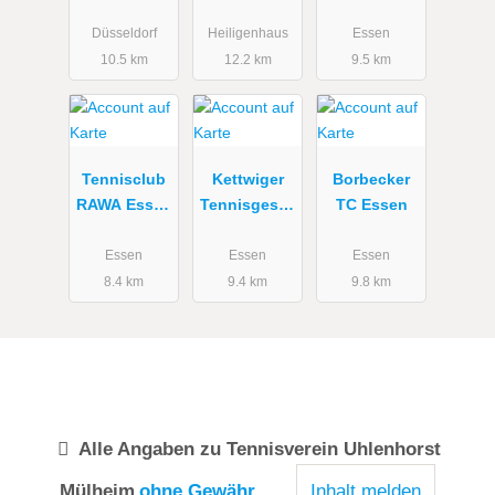
e.V.
Heiligenhau
Frohnhause
s e.V.
n 1887 e.V.
Düsseldorf
Heiligenhaus
Essen
10.5 km
12.2 km
9.5 km
Tennisclub
Kettwiger
Borbecker
RAWA Essen
Tennisgesell
TC Essen
1972 e.V.
schaft e.V.
Essen
Essen
Essen
8.4 km
9.4 km
9.8 km
Alle Angaben zu
Tennisverein Uhlenhorst
Mülheim
ohne Gewähr
Inhalt melden