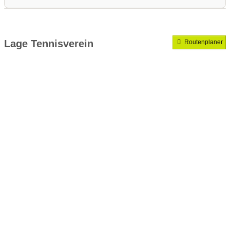
Medenrunde spielen wir.
Mannschaften gemeldet für dieses Jahr
Lage Tennisverein
Routenplaner
VereinseigeneTrainer