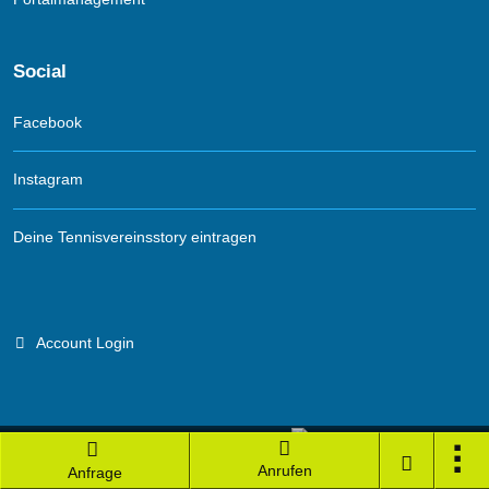
Social
Facebook
Instagram
Deine Tennisvereinsstory eintragen
Account Login
Branchenportal Software made in Germany
Anrufen
Anfrage
Aktuelle Version: 14.13.0