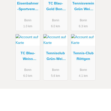
Eisenbahner
TC Blau-
Tennisverein
-Sportverein
Gold Bonn
Grün Weiß
Blau-Rot
e.V.
Dransdorf
Bonn e.V.
e.V.
Bonn
Bonn
Bonn
1.0 km
6.0 km
6.3 km
TC Blau-
Tennisclub
Tennis-Club
Weiss
Grün-Weiß
Röttgen
Duisdorf e.V.
Brüser Berg
Bonn
Bonn
Bonn
6.0 km
5.6 km
4.1 km