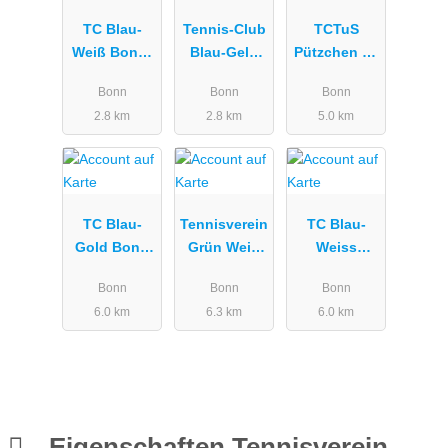
TC Blau-
Tennis-Club
TCTuS
Weiß Bonn-
Blau-Gelb
Pützchen 05
Beuel
Bonn-Beuel
e.V.
Bonn
Bonn
Bonn
e.V.
2.8 km
2.8 km
5.0 km
TC Blau-
Tennisverein
TC Blau-
Gold Bonn
Grün Weiß
Weiss
e.V.
Dransdorf
Duisdorf e.V.
Bonn
Bonn
Bonn
e.V.
6.0 km
6.3 km
6.0 km
Eigenschaften Tennisverein