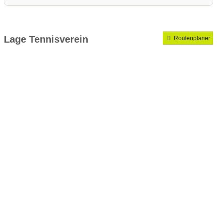
Medenrunde spielen wir.
Mannschaften gemeldet für dieses Jahr
Lage Tennisverein
Routenplaner
VereinseigeneTrainer