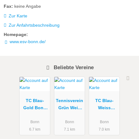
Fax:
keine Angabe
Zur Karte
Zur Anfahrtsbeschreibung
Homepage:
www.esv-bonn.de/
Beliebte Vereine
TC Blau-
Tennisverein
TC Blau-
Gold Bonn
Grün Weiß
Weiss
e.V.
Dransdorf
Duisdorf e.V.
e.V.
Bonn
Bonn
Bonn
6.7 km
7.1 km
7.0 km