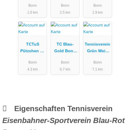
Beuel
Bonn-Beuel
Bonn
Bonn
Bonn
e.V.
1.0 km
2.5 km
1.9 km
TCTuS
TC Blau-
Tennisverein
Pützchen 05
Gold Bonn
Grün Weiß
e.V.
e.V.
Dransdorf
Bonn
Bonn
Bonn
e.V.
4.3 km
6.7 km
7.1 km
Eigenschaften Tennisverein
Eisenbahner-Sportverein Blau-Rot