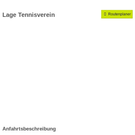
Mannschaften gemeldet für dieses Jahr
Lage Tennisverein
Routenplaner
VereinseigeneTrainer
Anfahrtsbeschreibung