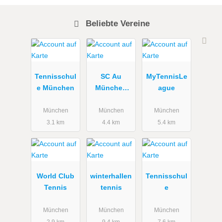
Beliebte Vereine
Tennisschul
SC Au
MyTennisLe
e München
München
ague
e.V.
München
München
München
3.1 km
4.4 km
5.4 km
World Club
winterhallen
Tennisschul
Tennis
tennis
e
München
München
München
2.9 km
9.4 km
7.6 km