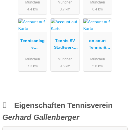
München
München
München
n e.V.
4.4 km
3.7 km
6.4 km
Tennisanlag
Tennis SV
on court
e
Stadtwerke
Tennis &
Olympiapark
München
Sportschule
München
München
München
München
GmbH
7.3 km
9.5 km
5.8 km
Eigenschaften Tennisverein
Gerhard Gallenberger