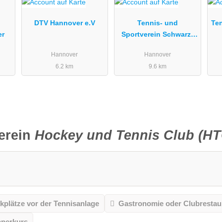
DTV Hannover e.V
Tennis- und
Te
er
Sportverein Schwarz-
Weiß Hannover e.V.
Hannover
Hannover
6.2 km
9.6 km
erein
Hockey und Tennis Club (HTC
kplätze vor der Tennisanlage
Gastronomie oder Clubrestau
pperkurs