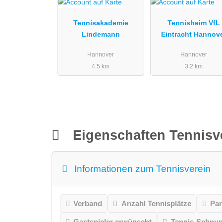
Tennisakademie
Tennisheim VfL
Lindemann
Eintracht Hannov
Hannover
Hannover
4.5 km
3.2 km
Eigenschaften Tennisv
Informationen zum Tennisverein
Verband
Anzahl Tennisplätze
Par
Gastspieler erwünscht
Tennis-Schnu