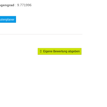
ngengrad
:
9.771996
utenplaner
Eigene Bewertung abgeben