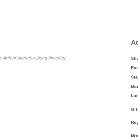
A
e Anfahrtsbeschreibung hinterlegt.
St
Pos
Sta
Bu
La
Ort
Re
Br