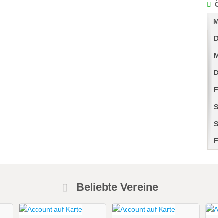
M
D
M
D
F
S
S
F
Beliebte Vereine