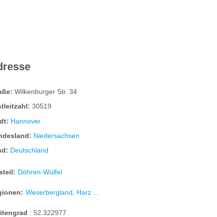
dresse
raße:
Wilkenburger Str. 34
tleitzahl:
30519
dt:
Hannover
ndesland:
Niedersachsen
nd:
Deutschland
steil:
Döhren-Wülfel
gionen:
Weserbergland, Harz ...
eitengrad
:
52.322977