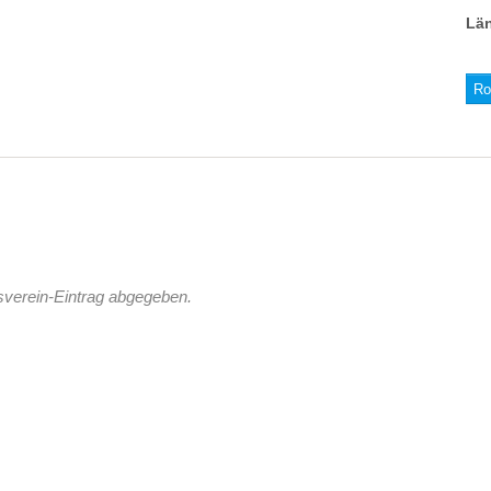
Lä
Ro
sverein-Eintrag abgegeben.