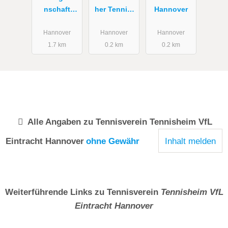
nschaft
her Tennis-
Hannover
Hannover
Verein e.V.
e.V.
Hannover
Hannover
Hannover
1.7 km
0.2 km
0.2 km
Alle Angaben zu
Tennisverein Tennisheim VfL
Eintracht Hannover
ohne Gewähr
Inhalt melden
Weiterführende Links zu Tennisverein
Tennisheim VfL
Eintracht Hannover