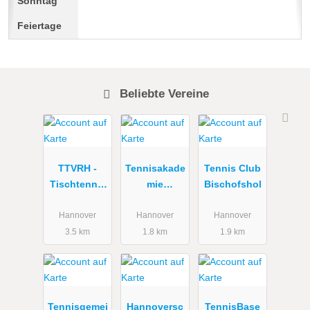
Beliebte Vereine
TTVRH -
Tennisakade
Tennis Club
Tischtennis
mie
Bischofshol
verband
Lindemann
Region
Hannover
Hannover
Hannover
Hannover
3.5 km
1.8 km
1.9 km
Tennisgemei
Hannoversc
TennisBase