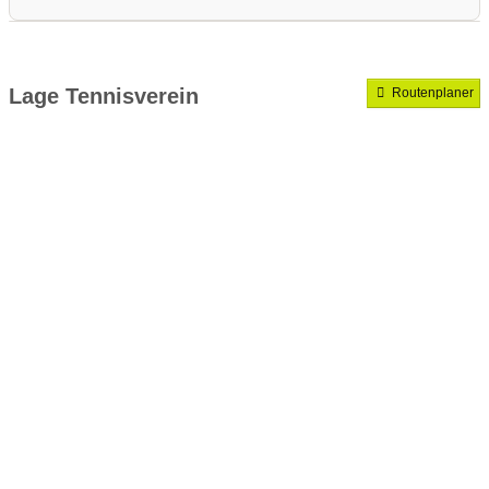
Medenrunde spielen wir.
Mannschaften gemeldet für dieses Jahr
Lage Tennisverein
Routenplaner
VereinseigeneTrainer