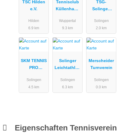
TSC Hilden
Tennisclub
TSG-
e.V.
Küllenhahn
Solingen
1982 e.V.
e.V.
Hilden
Wuppertal
Solingen
6.9 km
9.3 km
2.0 km
SKM TENNIS
Solinger
Merscheider
PRO
Leichtathleti
Turnverein
SCHOOL
k-Club 1951
Solingen
Solingen
Solingen
e.V.
4.5 km
6.3 km
0.0 km
Eigenschaften Tennisverein