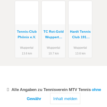
Tennis-Club
TC Rot-Gold
Hardt Tennis
Phönix e.V.
Wuppertal
Club 1911
eV
e.V.
Wuppertal
Wuppertal
Wuppertal
Wuppertal
13.6 km
10.7 km
13.6 km
Alle Angaben zu
Tennisverein MTV Tennis
ohne
Gewähr
Inhalt melden