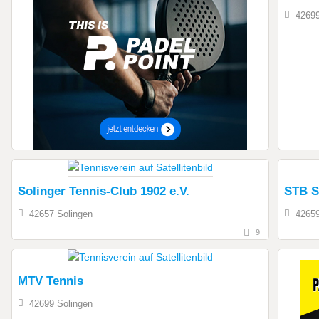
42699
Solinger Tennis-Club 1902 e.V.
STB S
42657 Solingen
42659
9
MTV Tennis
42699 Solingen