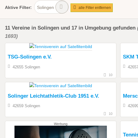
Aktive
Filter:
Solingen
alle Filter entfernen
11
Vereine
in Solingen
und 17 in Umgebung
gefunden
1693)
TSG-Solingen e.V.
SKM 
42655 Solingen
42657
10
Solinger Leichtathletik-Club 1951 e.V.
Mersc
42659 Solingen
42699
10
Werbung
Tenni