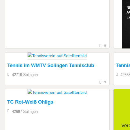
9
Tennis im WMTV Solingen Tennisclub
Tennis
42719 Solingen
42653
9
TC Rot-Weiß Ohligs
42697 Solingen
Ver