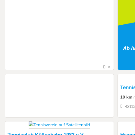
Ab h
8
Tenni
10 km
42113
Tennisclub Küllenhahn 1982 e.V.
Haane