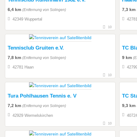
6,4 km
7,3 km
(Entfernung von Solingen)
42349 Wuppertal
4278
10
Tennisclub Gruiten e.V.
TC Bla
7,8 km
9 km
(Entfernung von Solingen)
(E
42781 Haan
42799
10
Tura Pohlhausen Tennis e. V
TC Sta
7,2 km
9,3 km
(Entfernung von Solingen)
42929 Wermelskirchen
40724
10