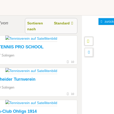
zurück
(von
Sortieren
Standard
nach
TENNIS PRO SCHOOL
 Solingen
10
heider Turnverein
 Solingen
10
s-Club Ohligs 1914