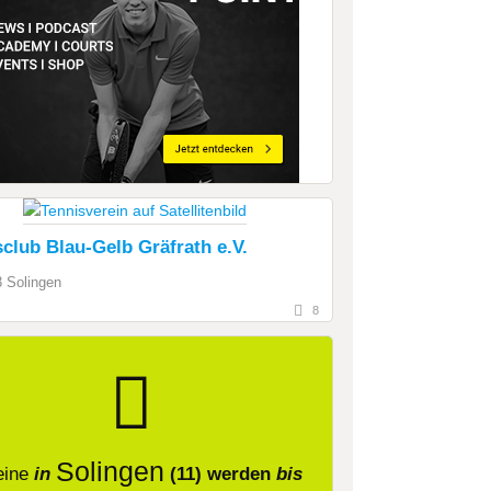
club Blau-Gelb Gräfrath e.V.
 Solingen
8
Solingen
eine
in
(11)
werden
bis