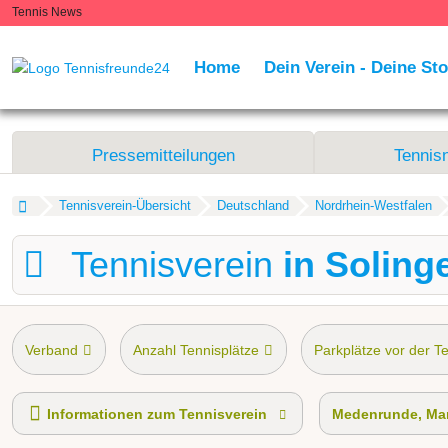
Tennis News
Home
Dein Verein - Deine Sto
Pressemitteilungen
Tennis
Tennisverein-Übersicht
Deutschland
Nordrhein-Westfalen
Tennisverein
in Soling
Verband
Anzahl Tennisplätze
Parkplätze vor der T
Tennis-Schnupperkurs
Medenrunde spielen wir.
Ma
Informationen zum Tennisverein
Medenrunde, Man