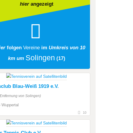
hier
angezeigt
ier
folgen
Vereine
im
Umkreis von 10
Solingen
km um
(17)
sclub Blau-Weiß 1919 e.V.
(Entfernung von Solingen)
 Wuppertal
10
r Tennis-Club e.V.