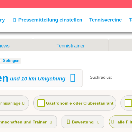
ry
Pressemitteilung einstellen
Tennisvereine
T
news
Tennistrainer
Solingen
en
Suchradius:
und
10
km Umgebung
ennisanlage
Gastronomie oder Clubrestaurant
nnschaften gemeldet für dieses Jahr
VereinseigeneTrai
nschaften und Trainer
Bewertung
alle Fil