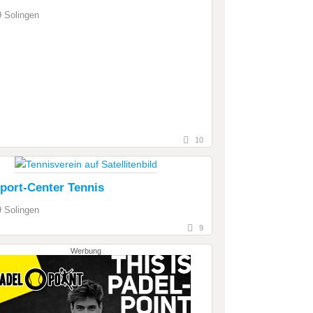
 Solingen
10
port-Center Tennis
 Solingen
9
Werbung