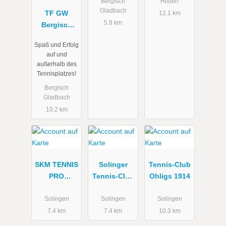
Gladbach
Bergisch
Hilden
Gladbach
TF GW
1975 e.V.
12.1 km
5.8 km
Bergisch
Bergisch
Gladbach 75
Gladbach
Spaß und Erfolg
e.V.
auf und
außerhalb des
Tennisplatzes!
Bergisch
Gladbach
10.2 km
SKM TENNIS
Solinger
Tennis-Club
PRO
Tennis-Club
Ohligs 1914
SCHOOL
1902 e.V.
Solingen
Solingen
Solingen
7.4 km
7.4 km
10.3 km