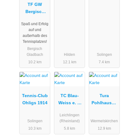
TF GW
Bergisch
Gladbach 75
Spaß und Erfolg
e.V.
auf und
außerhalb des
Tennisplatzes!
Bergisch
Gladbach
Hilden
Solingen
10.2 km
12.1 km
7.4 km
Tennis-Club
TC Blau-
Tura
Ohligs 1914
Weiss e. V.
Pohlhausen
Leichlingen
Tennis e. V
Leichlingen
Solingen
(Rheinland)
Wermelskirchen
10.3 km
5.8 km
12.9 km