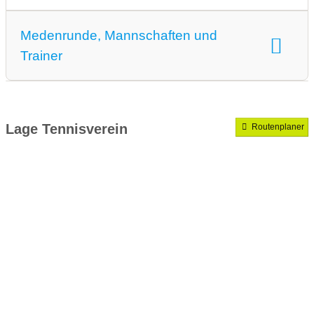
Medenrunde, Mannschaften und
Trainer
Medenrunde spielen wir.
Mannschaften gemeldet für dieses Jahr
Lage Tennisverein
Routenplaner
VereinseigeneTrainer