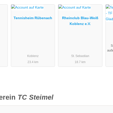
Tennisheim Rübenach
Rheinclub Blau-Weiß
Koblenz e.V.
S
auß
Koblenz
St. Sebastian
23.4 km
18.7 km
erein
TC Steimel