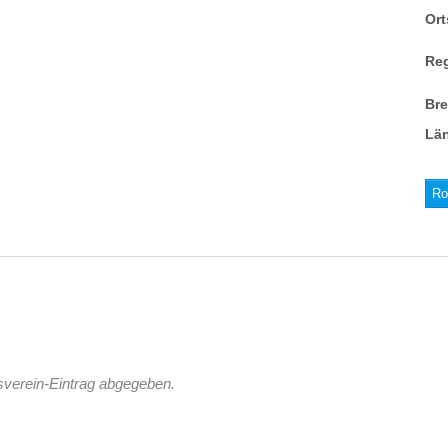
Ort
Re
Br
Lä
Ro
sverein-Eintrag abgegeben.