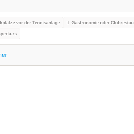
kplätze vor der Tennisanlage
Gastronomie oder Clubrestau
pperkurs
ner
 gemeldet für dieses Jahr
VereinseigeneTrainer