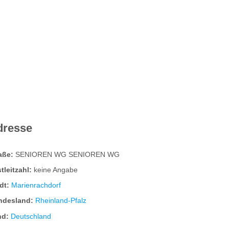
dresse
raße:
SENIOREN WG SENIOREN WG
tleitzahl:
keine Angabe
dt:
Marienrachdorf
ndesland:
Rheinland-Pfalz
nd:
Deutschland