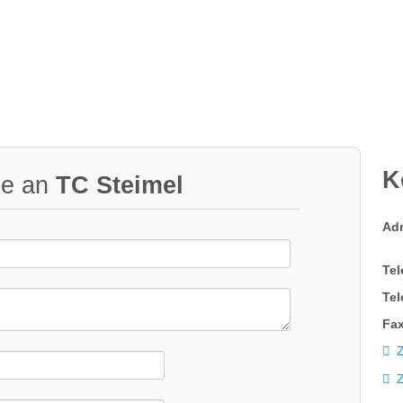
K
ge an
TC Steimel
Ad
Tel
Tel
Fax
Z