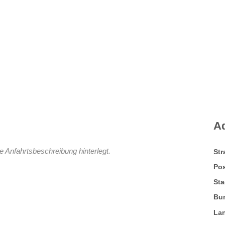
A
e Anfahrtsbeschreibung hinterlegt.
St
Pos
Sta
Bu
La