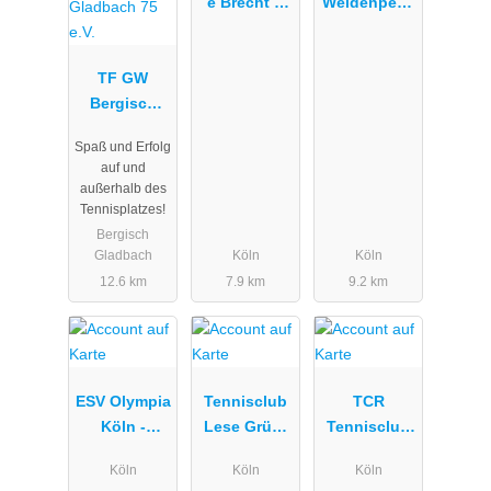
e Brecht &
Weidenpesc
Paleit //
her Park
Professional
TF GW
Tennis
Bergisch
Teaching
Gladbach 75
Spaß und Erfolg
e.V.
auf und
außerhalb des
Tennisplatzes!
Bergisch
Gladbach
Köln
Köln
12.6 km
7.9 km
9.2 km
ESV Olympia
Tennisclub
TCR
Köln -
Lese Grün-
Tennisclub
"Olympiasta
Weiß 1927
Rodenkirche
Köln
Köln
Köln
dion"
e.V.
n