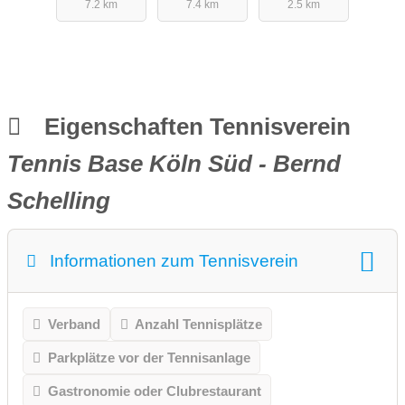
7.2 km
7.4 km
2.5 km
Sekretariat
Eigenschaften Tennisverein
Tennis Base Köln Süd - Bernd
Schelling
Informationen zum Tennisverein
Verband
Anzahl Tennisplätze
Parkplätze vor der Tennisanlage
Gastronomie oder Clubrestaurant