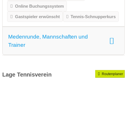
Online Buchungssystem
Gastspieler erwünscht
Tennis-Schnupperkurs
Medenrunde, Mannschaften und
Trainer
Medenrunde spielen wir.
Mannschaften gemeldet für dieses Jahr
Lage Tennisverein
Routenplaner
VereinseigeneTrainer