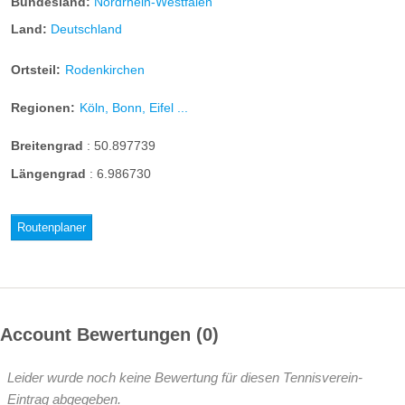
Bundesland:
Nordrhein-Westfalen
Land:
Deutschland
Ortsteil:
Rodenkirchen
Regionen:
Köln, Bonn, Eifel ...
Breitengrad
:
50.897739
Längengrad
:
6.986730
Routenplaner
Account Bewertungen
0
Leider wurde noch keine Bewertung für diesen Tennisverein-
Eintrag abgegeben.