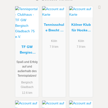
Tennisschul
Kölner Klub
e Brecht &
für Hockey-
Paleit //
und
Professional
Tennissport
Köln
Köln
TF GW
Tennis
"Schwarz-
7.9 km
7.9 km
Bergisch
Teaching
Weiß" 1920
Gladbach 75
e.V.
Spaß und Erfolg
e.V.
auf und
außerhalb des
Tennisplatzes!
Bergisch
Gladbach
12.6 km