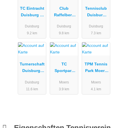
TC Eintracht
Club
Tennisclub
Duisburg e.
Raffelberg
Duisburg
V.
e.V.
Süd
Duisburg
Duisburg
Duisburg
9.2 km
9.8 km
7.3 km
Turnerschaft
TC
TPM Tennis
Duisburg-
Sportpark
Park Moers
Rahm 1906
Moers-
GmbH
Duisburg
Moers
Moers
e.V.
Asberg e.V.
11.6 km
3.9 km
4.1 km
Eigenschaften Tennisverein