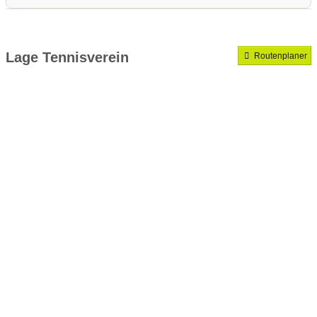
Medenrunde spielen wir.
Mannschaften gemeldet für dieses Jahr
Lage Tennisverein
Routenplaner
VereinseigeneTrainer