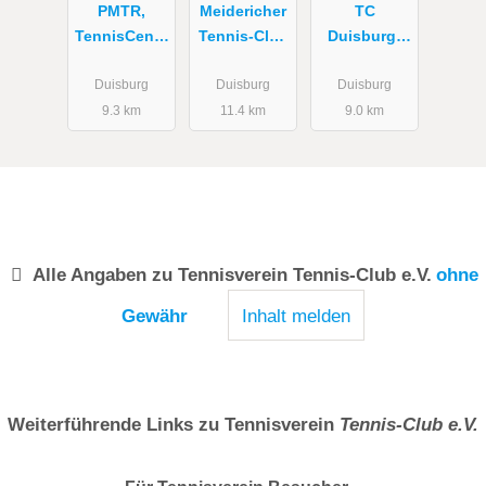
PMTR,
Meidericher
TC
TennisCente
Tennis-Club
Duisburg-
r
von 1903 e.
West
SportSchule
V.
Duisburg
Duisburg
Duisburg
Wedau
9.3 km
11.4 km
9.0 km
Alle Angaben zu
Tennisverein Tennis-Club e.V.
ohne
Gewähr
Inhalt melden
Weiterführende Links zu Tennisverein
Tennis-Club e.V.