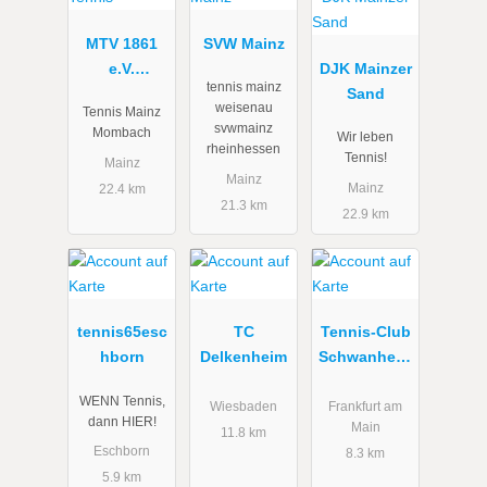
MTV 1861
SVW Mainz
e.V.
DJK Mainzer
tennis mainz
Abteilung
Sand
weisenau
Tennis Mainz
Tennis
svwmainz
Mombach
Wir leben
rheinhessen
Tennis!
Mainz
Mainz
Mainz
22.4 km
21.3 km
22.9 km
tennis65esc
TC
Tennis-Club
hborn
Delkenheim
Schwanheim
e.V.
WENN Tennis,
Wiesbaden
Frankfurt am
dann HIER!
Main
11.8 km
Eschborn
8.3 km
5.9 km