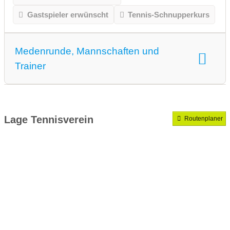
Gastspieler erwünscht
Tennis-Schnupperkurs
Medenrunde, Mannschaften und
Trainer
Medenrunde spielen wir.
Mannschaften gemeldet für dieses Jahr
Lage Tennisverein
Routenplaner
VereinseigeneTrainer