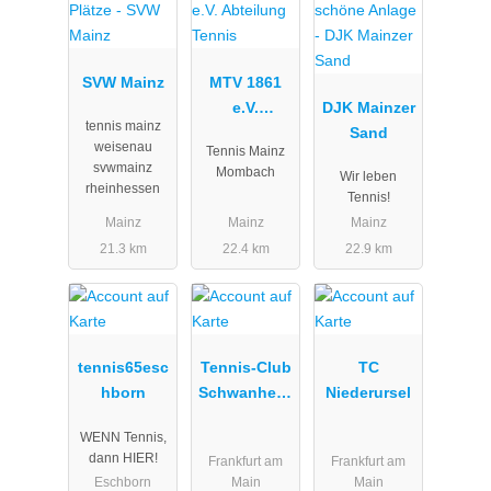
SVW Mainz
MTV 1861
e.V.
DJK Mainzer
tennis mainz
Abteilung
Sand
weisenau
Tennis Mainz
Tennis
svwmainz
Mombach
Wir leben
rheinhessen
Tennis!
Mainz
Mainz
Mainz
21.3 km
22.4 km
22.9 km
tennis65esc
Tennis-Club
TC
hborn
Schwanheim
Niederursel
e.V.
WENN Tennis,
dann HIER!
Frankfurt am
Frankfurt am
Eschborn
Main
Main