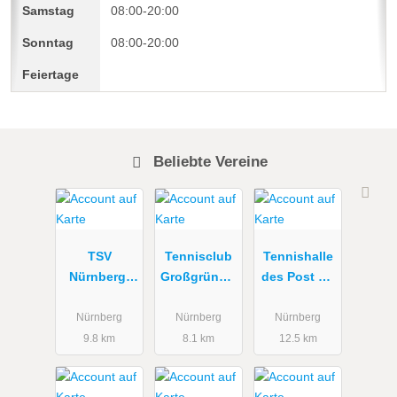
08:00-20:00
08:00-20:00
Beliebte Vereine
TSV
Tennisclub
Tennishalle
Nürnberg-
Großgründla
des Post SV
Buch 1921
ch e.V.
Nürnberg
e.V.
Nürnberg
Nürnberg
Nürnberg
9.8 km
8.1 km
12.5 km