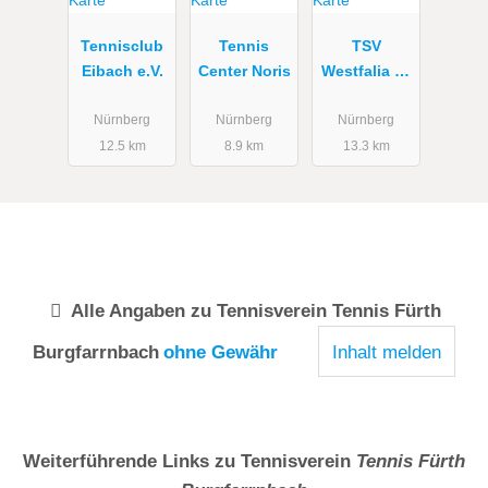
Tennisclub
Tennis
TSV
Eibach e.V.
Center Noris
Westfalia 06
Westerkapp
eln Tennis
Nürnberg
Nürnberg
Nürnberg
12.5 km
8.9 km
13.3 km
Alle Angaben zu
Tennisverein Tennis Fürth
Burgfarrnbach
ohne Gewähr
Inhalt melden
Weiterführende Links zu Tennisverein
Tennis Fürth