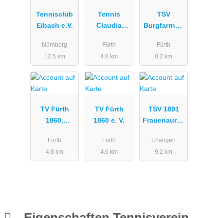
Tennisclub
Tennis
TSV
Eibach e.V.
Claudia
Burgfarrnba
Porwik
ch
Nürnberg
Fürth
Fürth
12.5 km
4.8 km
0.2 km
TV Fürth
TV Fürth
TSV 1891
1860,
1860 e. V.
Frauenaurac
Tennisabteil
h e.V.
Fürth
Fürth
Erlangen
ung
4.8 km
4.6 km
9.2 km
Eigenschaften Tennisverein