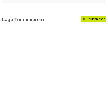
Medenrunde spielen wir.
Mannschaften gemeldet für dieses Jahr
Lage Tennisverein
Routenplaner
VereinseigeneTrainer