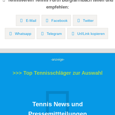
Tennisverein
Tennis Fürth Burgfarrnbach
teilen und
empfehlen:
E-Mail
Facebook
Twitter
Whatsapp
Telegram
Url/Link kopieren
-anzeige-
>>> Top Tennisschläger zur Auswahl
Tennis News und
Pressemittteilungen