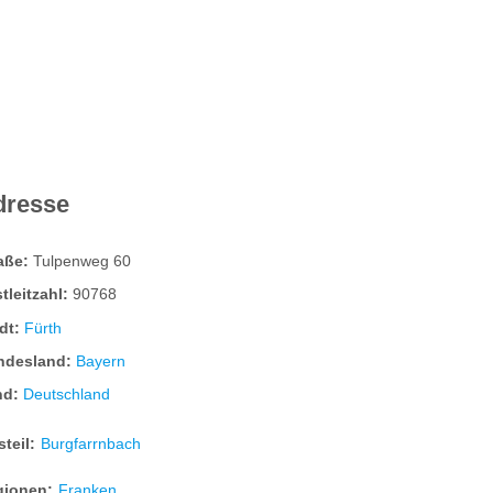
dresse
raße:
Tulpenweg 60
tleitzahl:
90768
dt:
Fürth
ndesland:
Bayern
nd:
Deutschland
steil:
Burgfarrnbach
gionen:
Franken