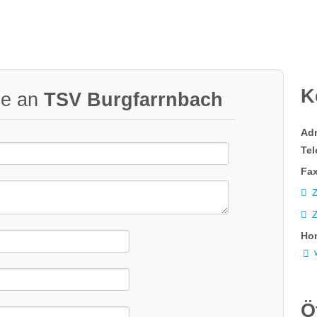
K
ge an
TSV Burgfarrnbach
Ad
Tel
Fax
Z
Ho
Ö