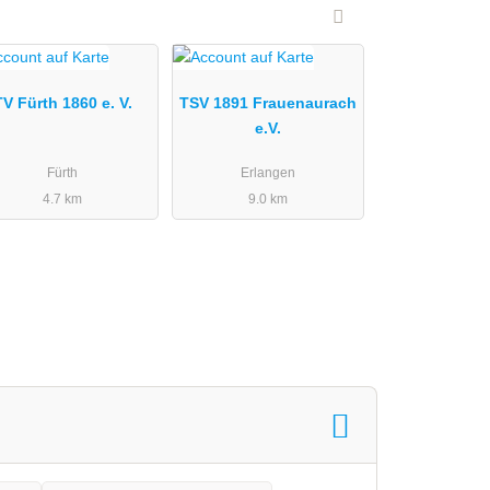
TV Fürth 1860 e. V.
TSV 1891 Frauenaurach
e.V.
Fürth
Erlangen
4.7 km
9.0 km