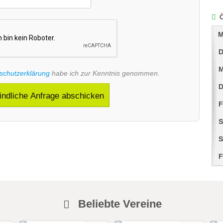
M
D
M
schutzerklärung
habe ich zur Kenntnis genommen.
D
indliche Anfrage abschicken
F
S
S
F
Beliebte Vereine