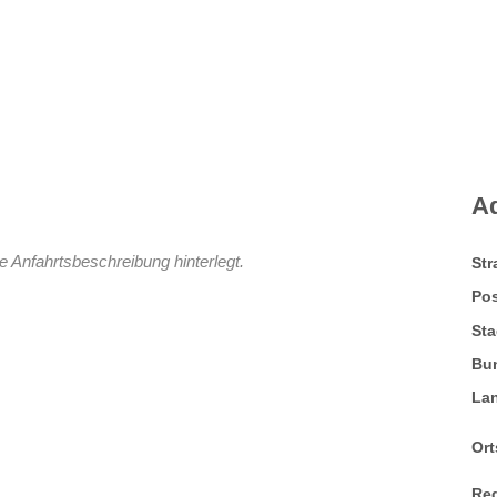
A
e Anfahrtsbeschreibung hinterlegt.
St
Pos
Sta
Bu
La
Ort
Re