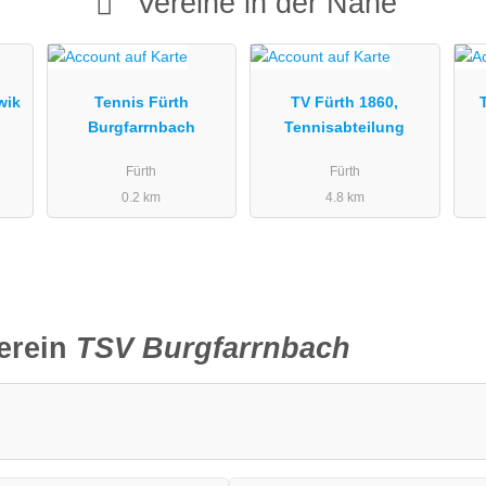
Vereine in der Nähe
wik
Tennis Fürth
TV Fürth 1860,
Burgfarrnbach
Tennisabteilung
Fürth
Fürth
0.2 km
4.8 km
erein
TSV Burgfarrnbach