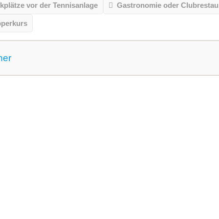
kplätze vor der Tennisanlage
Gastronomie oder Clubrestau
pperkurs
ner
 gemeldet für dieses Jahr
VereinseigeneTrainer