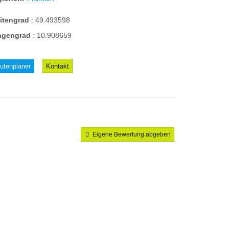
eitengrad
:
49.493598
ngengrad
:
10.908659
utenplaner
Kontakt
Eigene Bewertung abgeben