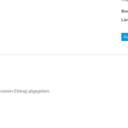
Br
Lä
Ro
sverein-Eintrag abgegeben.