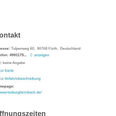
ontakt
resse:
Tulpenweg 60
90768
Fürth
Deutschland
efon:
4991175...
anzeigen
:
keine Angabe
ur Karte
Zur Anfahrtsbeschreibung
mepage:
www.tsvburgfarrnbach.de/
ffnungszeiten